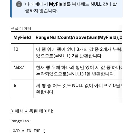
정
아래 예에서
MyField
를 복사해도
NULL
값이 발
보
생하지 않습니다.
메
모
샘플 데이터
MyField
RangeNullCount(Above(Sum(MyField),0,3))
10
이 행 위에 행이 없어 3개의 값 중 2개가 누락되
었으므로(=
NULL
) 2를 반환합니다.
'abc'
현재 행 위에 하나의 행만 있어 세 값 중 하나가
누락되었으므로(=
NULL
) 1을 반환합니다.
8
세 행 중 어느 것도
NULL
값이 아니므로 0을 반
환합니다.
예에서 사용된 데이터:
RangeTab:
LOAD * INLINE [