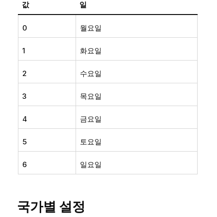
값
일
0
월요일
1
화요일
2
수요일
3
목요일
4
금요일
5
토요일
6
일요일
국가별 설정