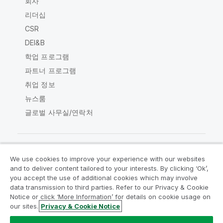
회사
리더십
CSR
DEI&B
학업 프로그램
파트너 프로그램
취업 정보
뉴스룸
글로벌 사무실/연락처
We use cookies to improve your experience with our websites
Qlik Community
and to deliver content tailored to your interests. By clicking ‘Ok’,
you accept the use of additional cookies which may involve
data transmission to third parties. Refer to our Privacy & Cookie
법적 계약
제품 약관
Legal Policies
Notice or click ‘More Information’ for details on cookie usage on
Legal Policies
사용 약관
상표
our sites.
Privacy & Cookie Notice
Do Not Share My Info