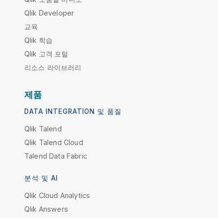
Qlik Developer
교육
Qlik 학습
Qlik 고객 포털
리소스 라이브러리
제품
DATA INTEGRATION 및 품질
Qlik Talend
Qlik Talend Cloud
Talend Data Fabric
분석 및 AI
Qlik Cloud Analytics
Qlik Answers