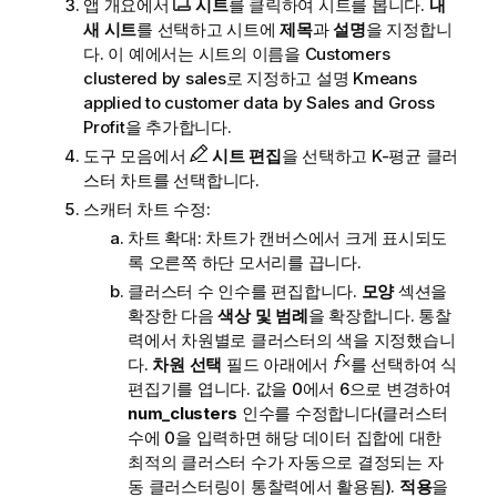
앱 개요에서
시트
를 클릭하여 시트를 봅니다.
내
새 시트
를 선택하고 시트에
제목
과
설명
을 지정합니
다. 이 예에서는 시트의 이름을
Customers
clustered by sales
로 지정하고 설명
Kmeans
applied to customer data by Sales and Gross
Profit
을 추가합니다.
도구 모음에서
시트 편집
을 선택하고 K-평균 클러
스터 차트를 선택합니다.
스캐터 차트 수정:
차트 확대: 차트가 캔버스에서 크게 표시되도
록 오른쪽 하단 모서리를 끕니다.
클러스터 수 인수를 편집합니다.
모양
섹션을
확장한 다음
색상 및 범례
을 확장합니다.
통찰
력
에서 차원별로 클러스터의 색을 지정했습니
다.
차원 선택
필드 아래에서
를 선택하여 식
편집기를 엽니다. 값을 0에서 6으로 변경하여
num_clusters
인수를 수정합니다(클러스터
수에 0을 입력하면 해당 데이터 집합에 대한
최적의 클러스터 수가 자동으로 결정되는 자
동 클러스터링이
통찰력
에서 활용됨).
적용
을