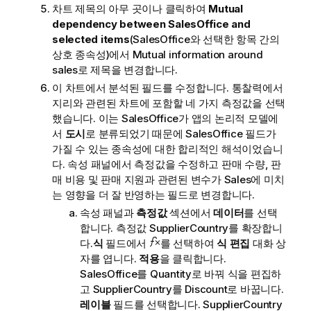
차트 제목의 아무 곳이나 클릭하여
Mutual
dependency between SalesOffice and
selected items
(SalesOffice와 선택한 항목 간의
상호 종속성)에서
Mutual information around
sales
로 제목을 변경합니다.
이 차트에서 분석된 필드를 수정합니다.
통찰력
에서
지리와 관련된 차트에 포함할 네 가지 측정값을 선택
했습니다. 이는
SalesOffice
가 앱의 논리적 모델에
서
도시
로 분류되었기 때문에
SalesOffice
필드가
가질 수 있는 종속성에 대한 합리적인 해석이었습니
다. 속성 패널에서 측정값을 수정하고 판매 수량, 판
매 비용 및 판매 지원과 관련된 변수가
Sales
에 미치
는 영향을 더 잘 반영하는 필드로 변경합니다.
속성 패널과
측정값
섹션에서
데이터
를 선택
합니다. 측정값
SupplierCountry
를 확장합니
다.
식
필드에서
를 선택하여
식 편집
대화 상
자를 엽니다.
적용
을 클릭합니다.
SalesOffice
를
Quantity
로 바꿔 식을 편집하
고
SupplierCountry
를
Discount
로 바꿉니다.
레이블
필드를 선택합니다.
SupplierCountry