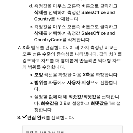
측정값을 마우스 오른쪽 버튼으로 클릭하고
삭제
를 선택하여 측정값
SalesOffice and
Country
를 삭제합니다.
측정값을 마우스 오른쪽 버튼으로 클릭하고
삭제
를 선택하여 측정값
SalesOffice and
CountryCode
를 삭제합니다.
X축 범위를 편집합니다. 이 세 가지 측정값 비교는
모두 높은 수준의 종속성을 나타냅니다. 값의 차이를
강조하고 차트를 더 흥미롭게 만들려면 막대형 차트
의 범위를 수정합니다.
모양
섹션을 확장한 다음
X축
을 확장합니다.
범위
를
자동
에서
사용자 지정
으로 전환합니
다.
설정할 값에 대해
최솟값/최댓값
을 선택합니
다.
최솟값
을 0.9로 설정하고
최댓값
을 1로 설
정합니다.
편집 완료
를 선택합니다.
편집 후 상호 정보 차트