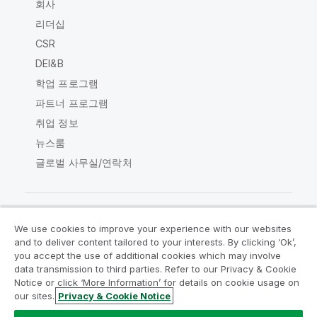
회사
리더십
CSR
DEI&B
학업 프로그램
파트너 프로그램
취업 정보
뉴스룸
글로벌 사무실/연락처
We use cookies to improve your experience with our websites
Qlik Community
and to deliver content tailored to your interests. By clicking ‘Ok’,
you accept the use of additional cookies which may involve
data transmission to third parties. Refer to our Privacy & Cookie
법적 계약
제품 약관
Legal Policies
Notice or click ‘More Information’ for details on cookie usage on
Legal Policies
사용 약관
상표
our sites.
Privacy & Cookie Notice
Do Not Share My Info