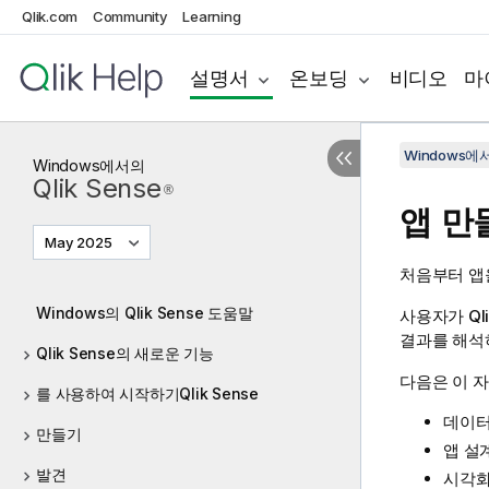
Qlik.com
Community
Learning
설명서
온보딩
비디오
마
Windows에서의
Windows
에서의
Qlik Sense
®
앱 만
May 2025
처음부터 앱
Windows의 Qlik Sense 도움말
사용자가
Ql
결과를 해석
Qlik Sense의 새로운 기능
다음은 이 
를 사용하여 시작하기Qlik Sense
데이터
만들기
앱 설
발견
시각화