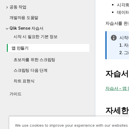
시각화
공동 작업
데이터
개발자용 도움말
자습서를 완료
Qlik Sense 자습서
시작 시 필요한 기본 정보
정
시작
보
자
앱 만들기
메
그
모
초보자를 위한 스크립팅
스크립팅 다음 단계
자습서
차트 표현식
자습서 - 앱
가이드
자세한
We use cookies to improve your experience with our websites