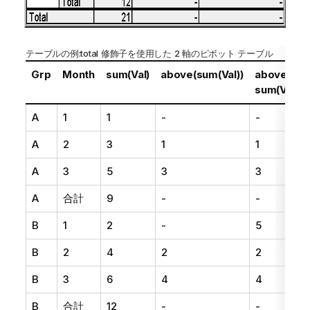
テーブルの例:
total
修飾子を使用した 2 軸のピボット テーブル
Grp
Month
sum(Val)
above(sum(Val))
above(tota
sum(Val))
A
1
1
-
-
A
2
3
1
1
A
3
5
3
3
A
合計
9
-
-
B
1
2
-
5
B
2
4
2
2
B
3
6
4
4
B
合計
12
-
-