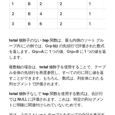
1
B
2
2
1
2
B
4
2
1
3
B
6
2
1
total
修飾子のない
top
関数は、最も内側のソート グル
ープ内 (この例では、Grp 軸) の先頭行で評価された数式
を返します。Grp=A に 1 つの値、Grp=B に 1 つの値を返
します。
複数軸の場合は、
total
修飾子を使用することで、テーブ
ル全体の先頭行を再度参照し、すべての行に同じ値を返
すことができます。もちろん、数式は、列全体にわたる
列セグメントで評価されます。
total
修飾子なしで
top
関数を使用する数式は、合計行
では NULL に評価されます。これは、特定の列セグメン
トに明確に関連付けられていないためです。
次は、上のストレート テーブルをすべての合計を表示す