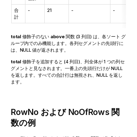
合
-
21
-
-
計
total
修飾子のない
above
関数 (3 列目) は、各ソート グ
ループ内でのみ機能します。各列セグメントの先頭行に
は、NULL 値が返されます。
total
修飾子を追加すると (4 列目)、列全体が 1 つの列セ
グメントと見なされます。一番上の先頭行だけが NULL
を返します。すべての合計行は無視され、NULL を返し
ます。
RowNo および NoOfRows 関
数の例