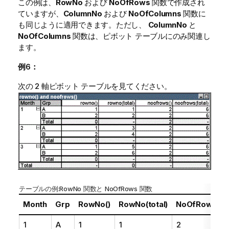
この例は、
RowNo
および
NoOfRows
関数で作成され
ていますが、
ColumnNo
および
NoOfColumns
関数に
も同じように適用できます。ただし、
ColumnNo
と
NoOfColumns
関数は、ピボット テーブルにのみ関連し
ます。
例6：
次の 2 軸ピボット テーブルを見てください。
テーブルの例:
RowNo
関数と
NoOfRows
関数
Month
Grp
RowNo()
RowNo(total)
NoOfRows()
1
A
1
1
2