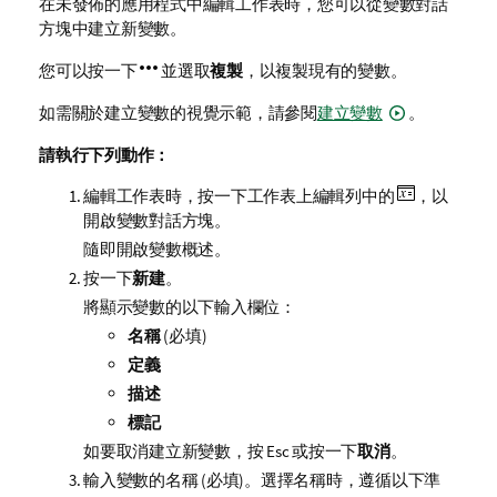
在未發佈的應用程式中編輯工作表時，您可以從變數對話
方塊中建立新變數。
您可以按一下
並選取
複製
，以複製現有的變數。
如需關於建立變數的視覺示範，請參閱
建立變數
。
請執行下列動作：
編輯工作表時，按一下工作表上編輯列中的
，以
開啟變數對話方塊。
隨即開啟變數概述。
按一下
新建
。
將顯示變數的以下輸入欄位：
名稱
(必填)
定義
描述
標記
如要取消建立新變數，按 Esc 或按一下
取消
。
輸入變數的名稱 (必填)。選擇名稱時，遵循以下準