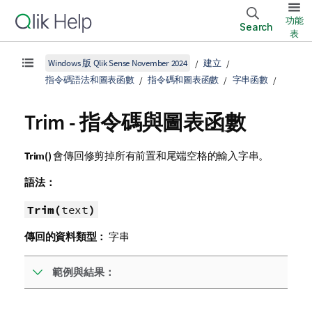
功能
Search
表
Windows 版 Qlik Sense November 2024
建立
指令碼語法和圖表函數
指令碼和圖表函數
字串函數
Trim - 指令碼與圖表函數
Trim()
會傳回修剪掉所有前置和尾端空格的輸入字串。
語法：
Trim(
text
)
傳回的資料類型：
字串
範例與結果：