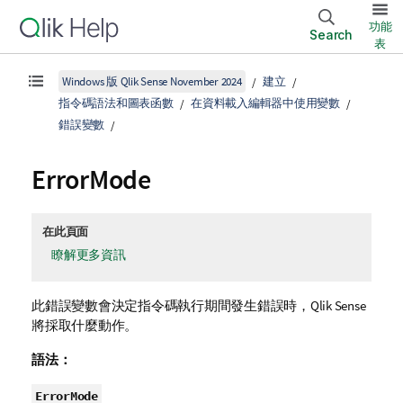
功能
Search
表
Windows 版 Qlik Sense November 2024
建立
指令碼語法和圖表函數
在資料載入編輯器中使用變數
錯誤變數
ErrorMode
在此頁面
瞭解更多資訊
此錯誤變數會決定指令碼執行期間發生錯誤時，
Qlik Sense
將採取什麼動作。
語法：
ErrorMode