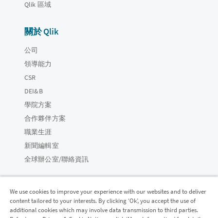
Qlik 區域
關於 Qlik
公司
領導能力
CSR
DEI&B
學院方案
合作夥伴方案
職業生涯
新聞編輯室
全球辦公室/聯絡資訊
We use cookies to improve your experience with our websites and to deliver
content tailored to your interests. By clicking ‘Ok’, you accept the use of
Qlik 社群
additional cookies which may involve data transmission to third parties.