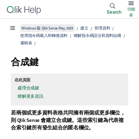
功能
Search
表
Windows 版 Qlik Sense May 2025
建立
管理資料
使用指令碼載入和轉換資料
瞭解指令碼語法和資料結構
邏輯表
合成鍵
在此頁面
處理合成鍵
瞭解更多資訊
若兩個或更多資料表格共同擁有兩個或更多欄位，
則
Qlik Sense
會建立合成鍵。這些索引鍵為代表複
合索引鍵所有發生組合的匿名欄位。