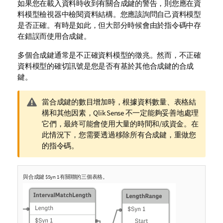
如果您在載入資料時收到有關合成鍵的警告，則您應在資
料模型檢視器中檢閱資料結構。您應該詢問自己資料模型
是否正確。有時是如此，但大部分時候會由於指令碼中存
在錯誤而使用合成鍵。
多個合成鍵通常是不正確資料模型的徵兆。然而，不正確
資料模型的確切訊號是您是否有基於其他合成鍵的合成
鍵。
警
當合成鍵的數目增加時，根據資料數量、表格結
告
構和其他因素，
Qlik Sense
不一定能夠妥善地處理
備
它們，最終可能會使用大量的時間和/或資金。在
註
此情況下，您需要透過移除所有合成鍵，重做您
的指令碼。
與合成鍵 $Syn 1 有關聯的三個表格。