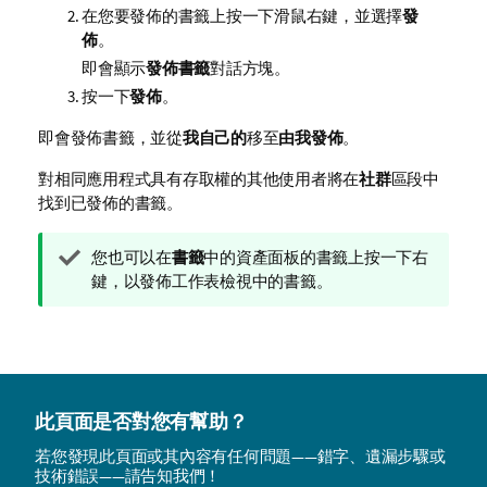
在您要發佈的書籤上按一下滑鼠右鍵，並選擇
發
佈
。
即會顯示
發佈書籤
對話方塊。
按一下
發佈
。
即會發佈書籤，並從
我自己的
移至
由我發佈
。
對相同應用程式具有存取權的其他使用者將在
社群
區段中
找到已發佈的書籤。
提
您也可以在
書籤
中的資產面板的書籤上按一下右
示
鍵，以發佈工作表檢視中的書籤。
備
註
此頁面是否對您有幫助？
若您發現此頁面或其內容有任何問題——錯字、遺漏步驟或
技術錯誤——請告知我們！