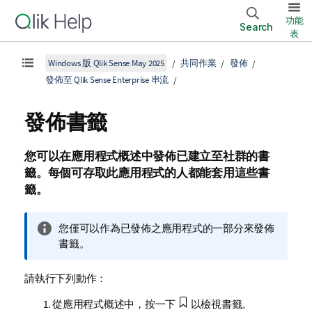
功能
Search
表
Windows 版 Qlik Sense May 2025
共同作業
發佈
發佈至 Qlik Sense Enterprise 串流
發佈書籤
您可以在應用程式概述中發佈已建立至
社群
的書
籤。每個可存取此應用程式的人都能套用這些書
籤。
資
您僅可以作為已發佈之應用程式的一部分來發佈
訊
書籤。
備
註
請執行下列動作：
從應用程式概述中，按一下
以檢視書籤。