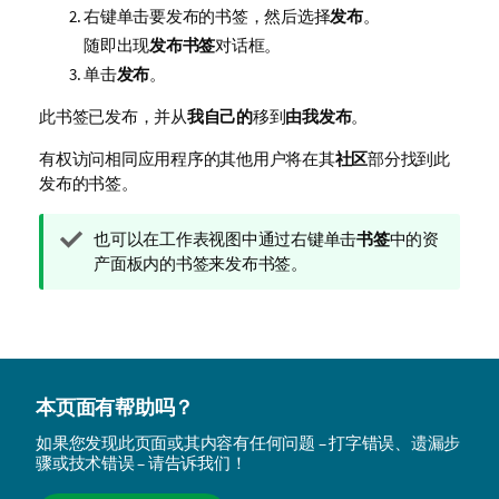
右键单击要发布的书签，然后选择
发布
。
随即出现
发布书签
对话框。
单击
发布
。
此书签已发布，并从
我自己的
移到
由我发布
。
有权访问相同应用程序的其他用户将在其
社区
部分找到此
发布的书签。
提
也可以在工作表视图中通过右键单击
书签
中的资
示
产面板内的书签来发布书签。
注
释
本页面有帮助吗？
如果您发现此页面或其内容有任何问题 – 打字错误、遗漏步
骤或技术错误 – 请告诉我们！