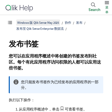
菜
Search
单
Windows 版 Qlik Sense May 2025
协作
发布
发布至 Qlik Sense Enterprise 数据流
发布书签
您可以在应用程序概述中将创建的书签发布到
社
区
。每个有此应用程序访问权限的人都可以应用这
些书签。
信
您只能发布书签作为已经发布的应用程序的一部
息
分。
注
释
执行以下操作：
从应用程序概述中，单击
可查看书签。