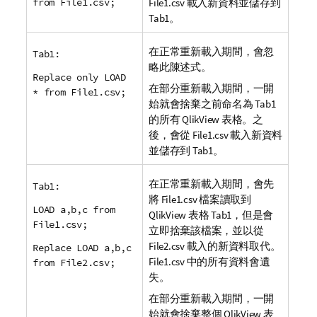
from File1.csv;
File1.csv
載入新資料並儲存到
Tab1
。
在正常重新載入期間，會忽
Tab1:
略此陳述式。
Replace only LOAD
在部分重新載入期間，一開
* from File1.csv;
始就會捨棄之前命名為
Tab1
的所有
QlikView
表格。之
後，會從
File1.csv
載入新資料
並儲存到
Tab1
。
在正常重新載入期間，會先
Tab1:
將
File1.csv
檔案讀取到
LOAD a,b,c from
QlikView
表格
Tab1
，但是會
File1.csv;
立即捨棄該檔案，並以從
File2.csv
載入的新資料取代。
Replace LOAD a,b,c
File1.csv
中的所有資料會遺
from File2.csv;
失。
在部分重新載入期間，一開
始就會捨棄整個
QlikView
表