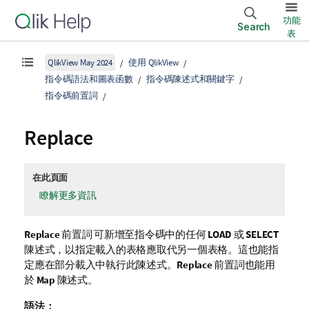
功能
Search
表
QlikView May 2024
使用 QlikView
指令碼語法和圖表函數
指令碼陳述式和關鍵字
指令碼前置詞
Replace
在此頁面
瞭解更多資訊
Replace
前置詞 可新增至指令碼中的任何
LOAD
或
SELECT
陳述式，以指定載入的表格應取代另一個表格。這也能指
定應在部分載入中執行此陳述式。
Replace
前置詞也能用
於
Map
陳述式。
語法：