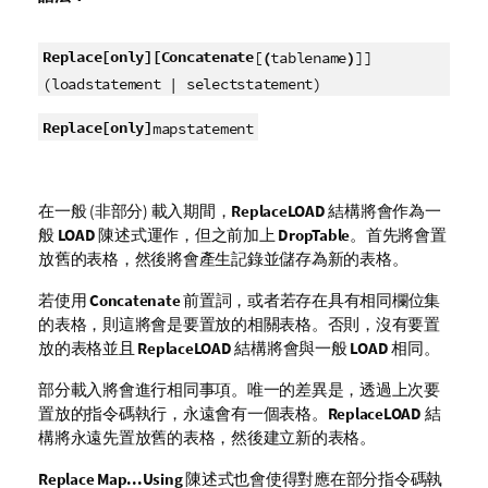
Replace
[only]
[Concatenate
[
(
tablename
)
]]
(loadstatement | selectstatement)
Replace
[only]
mapstatement
在一般 (非部分) 載入期間，
Replace
LOAD
結構將會作為一
般
LOAD
陳述式運作，但之前加上
Drop
Table
。首先將會置
放舊的表格，然後將會產生記錄並儲存為新的表格。
若使用
Concatenate
前置詞，或者若存在具有相同欄位集
的表格，則這將會是要置放的相關表格。否則，沒有要置
放的表格並且
Replace
LOAD
結構將會與一般
LOAD
相同。
部分載入將會進行相同事項。唯一的差異是，透過上次要
置放的指令碼執行，永遠會有一個表格。
Replace
LOAD
結
構將永遠先置放舊的表格，然後建立新的表格。
Replace Map...Using
陳述式也會使得對應在部分指令碼執