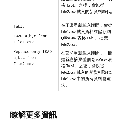
格
Tab1
。之後，會以從
File2.csv
載入的新資料取代。
在正常重新載入期間，會從
Tab1:
File1.csv
載入資料並儲存到
LOAD a,b,c from
QlikView
表格
Tab1
。捨棄
File1.csv;
File2.csv
。
Replace only LOAD
在部分重新載入期間，一開
a,b,c from
始就會捨棄整個
QlikView
表
File2.csv;
格
Tab1
。之後，會以從
File2.csv
載入的新資料取代。
File1.csv
中的所有資料會遺
失。
瞭解更多資訊