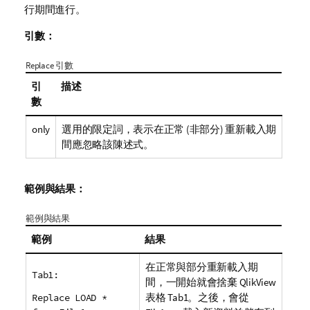
行期間進行。
引數：
Replace 引數
引
描述
數
only
選用的限定詞，表示在正常 (非部分) 重新載入期
間應忽略該陳述式。
範例與結果：
範例與結果
範例
結果
在正常與部分重新載入期
Tab1:
間，一開始就會捨棄
QlikView
表格
Tab1
。之後，會從
Replace LOAD *