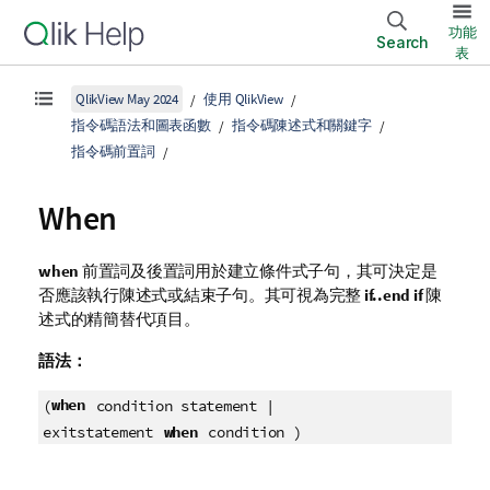
功能
Search
表
QlikView May 2024
使用 QlikView
指令碼語法和圖表函數
指令碼陳述式和關鍵字
指令碼前置詞
When
when
前置詞及後置詞用於建立條件式子句，其可決定是
否應該執行陳述式或結束子句。其可視為完整
if..end if
陳
述式的精簡替代項目。
語法：
when
(
condition statement |
when
exitstatement
condition )