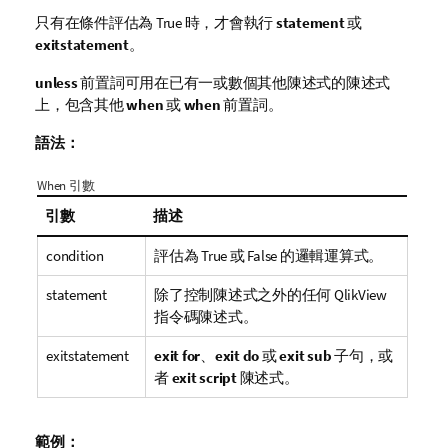
只有在條件評估為
True
時，才會執行
statement
或
exitstatement
。
unless
前置詞可用在已有一或數個其他陳述式的陳述式
上，包含其他
when
或
when
前置詞。
語法：
When 引數
引數
描述
condition
評估為
True
或
False
的邏輯運算式。
statement
除了控制陳述式之外的任何
QlikView
指令碼陳述式。
exitstatement
exit for
、
exit do
或
exit sub
子句，或
者
exit script
陳述式。
範例：