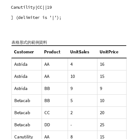
Canutility|CC||19
] (delimiter is '|');
表格形式的範例資料
Customer
Product
UnitSales
UnitPrice
Astrida
AA
4
16
Astrida
AA
10
15
Astrida
BB
9
9
Betacab
BB
5
10
Betacab
CC
2
20
Betacab
DD
-
25
Canutility
AA
8
15