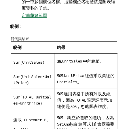
的一或多個欄位名稱。這些欄位名稱應該是圖表維
度變數的子集。
定義彙總範圍
範例：
範例與結果
範例
結果
38.
UnitSales
中的總值。
Sum(UnitSales)
505.
UnitPrice
總值乘以彙總的
Sum(UnitSales*Uni
UnitSales
。
tPrice)
505 適用表格中所有列以及總
Sum(TOTAL UnitSal
值，因為
TOTAL
限定詞表示加
es*UnitPrice)
總仍是 505，忽略圖表維度。
505，獨立於選取的選項，因為
選取
Customer B
。
Set Analysis
運算式 {1} 會定義要