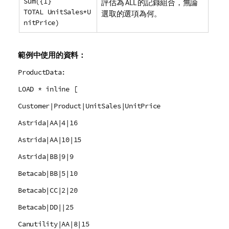
Sum({1}
評估為
ALL
的記錄組合，無論
TOTAL UnitSales*U
選取的選項為何。
nitPrice)
範例中使用的資料：
ProductData:
LOAD * inline [
Customer|Product|UnitSales|UnitPrice
Astrida|AA|4|16
Astrida|AA|10|15
Astrida|BB|9|9
Betacab|BB|5|10
Betacab|CC|2|20
Betacab|DD||25
Canutility|AA|8|15