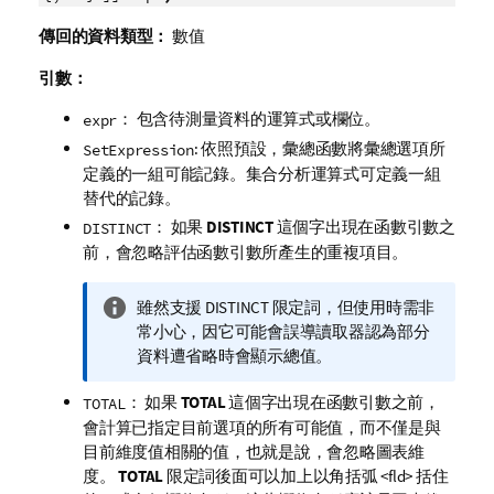
傳回的資料類型：
數值
引數：
： 包含待測量資料的運算式或欄位。
expr
: 依照預設，彙總函數將彙總選項所
SetExpression
定義的一組可能記錄。集合分析運算式可定義一組
替代的記錄。
： 如果
DISTINCT
這個字出現在函數引數之
DISTINCT
前，會忽略評估函數引數所產生的重複項目。
資
雖然支援
DISTINCT
限定詞，但使用時需非
訊
常小心，因它可能會誤導讀取器認為部分
備
資料遭省略時會顯示總值。
註
： 如果
TOTAL
這個字出現在函數引數之前，
TOTAL
會計算已指定目前選項的所有可能值，而不僅是與
目前維度值相關的值，也就是說，會忽略圖表維
度。
TOTAL
限定詞後面可以加上以角括弧
<fld>
括住