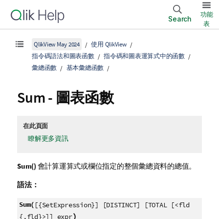
功能
Search
表
QlikView May 2024
使用 QlikView
指令碼語法和圖表函數
指令碼和圖表運算式中的函數
彙總函數
基本彙總函數
Sum
- 圖表函數
在此頁面
瞭解更多資訊
Sum()
會計算運算式或欄位指定的整個彙總資料的總值。
語法：
Sum(
[{SetExpression}] [DISTINCT] [TOTAL [<fld
)
{,fld}>]] expr