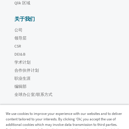
Qlik 区域
关于我们
公司
领导层
CSR
DEI&B
学术计划
合作伙伴计划
职业生涯
编辑部
全球办公室/联系方式
We use cookies to improve your experience with our websites and to deliver
content tailored to your interests. By clicking ‘Ok’, you accept the use of
Qlik 社区
additional cookies which may involve data transmission to third parties.