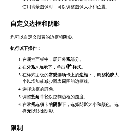
使用背景图像时，可以调整图像大小和位置。
自定义边框和阴影
您可以自定义图表的边框和阴影。
执行以下操作：
在属性面板中，展开
外观
部分。
在
外观
>
展示
下，单击
样式
。
在样式面板的
常规
选项卡上的
边框
下，调整
轮廓
大
小以增加或减少图表周围的边框线。
选择边框的颜色。
调整
拐角半径
以控制边框的圆度。
在
常规
选项卡的
阴影
下，选择阴影大小和颜色。选
择
无
以移除阴影。
限制