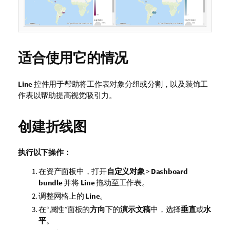
适合使用它的情况
Line
控件用于帮助将工作表对象分组或分割，以及装饰工
作表以帮助提高视觉吸引力。
创建折线图
执行以下操作：
在资产面板中，打开
自定义对象
>
Dashboard
bundle
并将
Line
拖动至工作表。
调整网格上的
Line
。
在“属性”面板的
方向
下的
演示文稿
中，选择
垂直
或
水
平
。