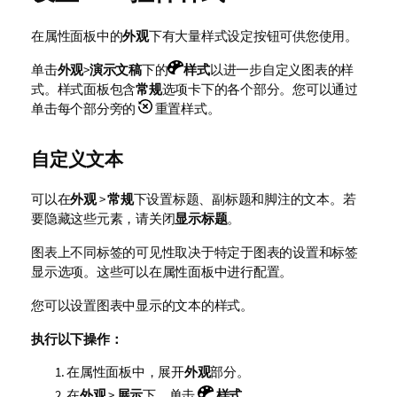
在属性面板中的
外观
下有大量样式设定按钮可供您使用。
单击
外观
>
演示文稿
下的
样式
以进一步自定义图表的样
式。样式面板包含
常规
选项卡下的各个部分。您可以通过
单击每个部分旁的
重置样式。
自定义文本
可以在
外观
>
常规
下设置标题、副标题和脚注的文本。若
要隐藏这些元素，请关闭
显示标题
。
图表上不同标签的可见性取决于特定于图表的设置和标签
显示选项。这些可以在属性面板中进行配置。
您可以设置图表中显示的文本的样式。
执行以下操作：
在属性面板中，展开
外观
部分。
在
外观
>
展示
下，单击
样式
。