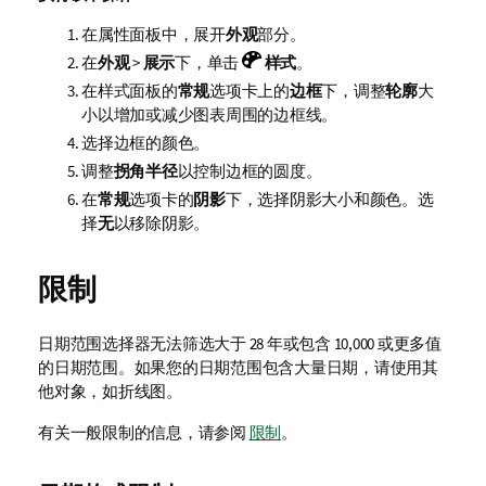
在属性面板中，展开
外观
部分。
在
外观
>
展示
下，单击
样式
。
在样式面板的
常规
选项卡上的
边框
下，调整
轮廓
大
小以增加或减少图表周围的边框线。
选择边框的颜色。
调整
拐角半径
以控制边框的圆度。
在
常规
选项卡的
阴影
下，选择阴影大小和颜色。选
择
无
以移除阴影。
限制
日期范围选择器无法筛选大于 28 年或包含 10,000 或更多值
的日期范围。如果您的日期范围包含大量日期，请使用其
他对象，如折线图。
有关一般限制的信息，请参阅
限制
。