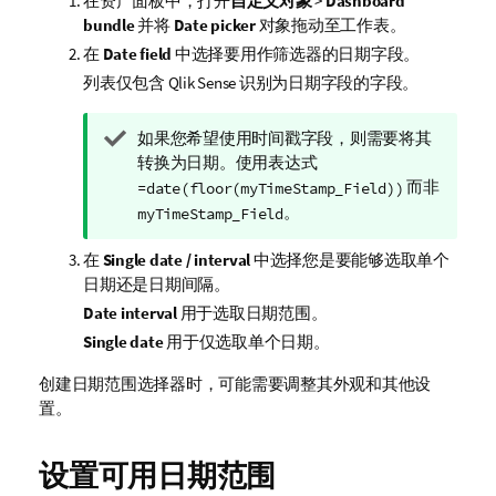
在资产面板中，打开
自定义对象
>
Dashboard
bundle
并将
Date picker
对象拖动至工作表。
在
Date field
中选择要用作筛选器的日期字段。
列表仅包含
Qlik Sense
识别为日期字段的字段。
提
如果您希望使用时间戳字段，则需要将其
示
转换为日期。使用表达式
注
而非
=date(floor(myTimeStamp_Field))
释
。
myTimeStamp_Field
在
Single date / interval
中选择您是要能够选取单个
日期还是日期间隔。
Date interval
用于选取日期范围。
Single date
用于仅选取单个日期。
创建日期范围选择器时，可能需要调整其外观和其他设
置。
设置可用日期范围