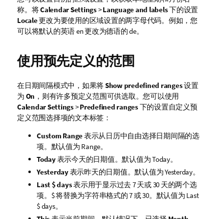
称。将
Calendar Settings
>
Language and labels
下的设置
Locale
更改为要使用的区域设置的两字母代码。例如，您
可以将默认的英语
en
更改为德语的
de
。
使用预先定义的范围
在日期间隔模式中，如果将
Show predefined ranges
设置
为
On
，则有许多预定义范围可供选取。您可以使用
Calendar Settings
>
Predefined ranges
下的设置自定义预
定义范围选择项的文本标签：
Custom Range
表示从日历中自由选择日期间隔的选
项。默认值为
Range
。
Today
表示今天的日期值。默认值为
Today
。
Yesterday
表示昨天的日期值。默认值为
Yesterday
。
Last $ days
表示用于显示过去 7 天或 30 天的两个选
项。$ 将替换为字符串格式的 7 或 30。默认值为
Last
$ days
。
This
表示当前期间。默认情况下，已选择
Month
。