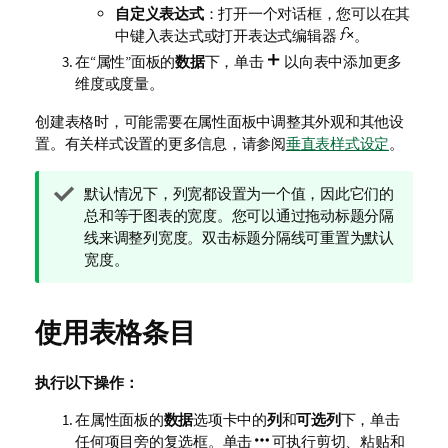
自定义表达式
：打开一个对话框，您可以在其
中键入表达式或打开表达式编辑器
。
在“属性”面板的
数据
下，单击
以向表中添加更多
维度或度量。
创建表格时，可能需要在属性面板中调整其外观和其他设
置。
有关样式设置的更多信息，请参阅
垂直表样式设定
。
提
默认情况下，列宽都设置为一个值，因此它们的
示
总和等于图表的宽度。您可以通过拖动标题分隔
注
线来调整列宽度。双击标题分隔线可重置为默认
释
宽度。
使用表格条目
执行以下操作：
在属性面板的
数据
选项卡中的
列
和
可选列
下，单击
任何项目旁的复选框。单击
可执行剪切、粘贴和