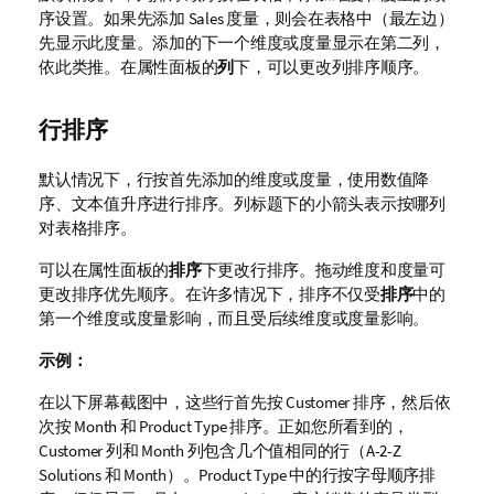
序设置。如果先添加
Sales
度量，则会在表格中（最左边）
先显示此度量。添加的下一个维度或度量显示在第二列，
依此类推。
在属性面板的
列
下，可以更改列排序顺序。
行排序
默认情况下，行按首先添加的维度或度量，使用数值降
序、文本值升序进行排序。列标题下的小箭头表示按哪列
对表格排序。
可以在属性面板的
排序
下更改行排序。拖动维度和度量可
更改排序优先顺序。在许多情况下，排序不仅受
排序
中的
第一个维度或度量影响，而且受后续维度或度量影响。
示例：
在以下屏幕截图中，这些行首先按
Customer
排序，然后依
次按
Month
和
Product Type
排序。正如您所看到的，
Customer
列和
Month
列包含几个值相同的行（
A-2-Z
Solutions
和
Month
）。
Product Type
中的行按字母顺序排