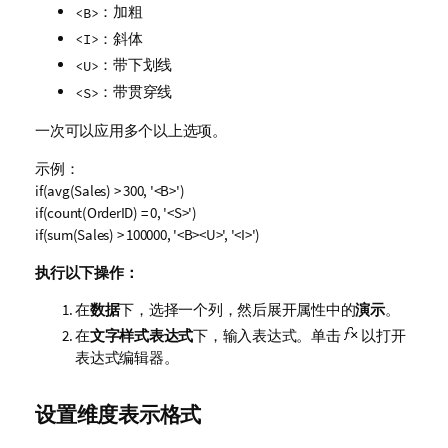
：加粗
<B>
：斜体
<I>
：带下划线
<U>
：带贯穿线
<S>
一次可以应用多个以上选项。
示例：
if(avg(Sales) > 300, '<B>')
if(count(OrderID) = 0, '<S>')
if(sum(Sales) > 100000, '<B><U>', '<I>')
执行以下操作：
在
数据
下，选择一个列，然后展开属性中的
演示
。
在
文字样式表达式
下，输入表达式。单击
以打开
表达式编辑器。
设置维度表示格式