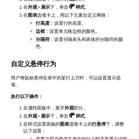
在
外观
>
展示
下，单击
样式
。
在
图表
选项卡上，用以下元素自定义网格：
行高度
：设置行的高度。
边框
：设置单元格边框的颜色。
分隔符
：设置分隔表头和表体的分隔符的颜
色。
自定义悬停行为
用户将鼠标悬停在表中的某行上方时，可以设置显示选
项。
执行以下操作：
在属性面板中，展开
外观
部分。
在
外观
>
展示
下，单击
样式
。
在样式设置面板的
图表
选项卡上的
行悬停
下，调整
以下设置：
若要在用户悬停在表中的行上时高亮显示这些