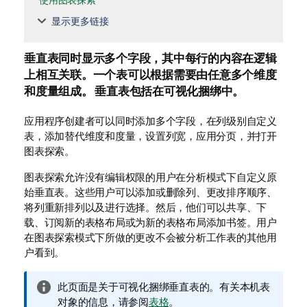
使用图表探索
显示更多链接
垂直表
同时显示多个字段，其中每行的内容在逻辑
上相互关联。一个表可以根据需要由任意多个维度
和度量组成。
垂直表包括在可视化捆绑中。
应用程序创建者可以同时添加多个字段，在列级别自定义
表，添加替代维度和度量，设置列宽，应用分页，并打开
图表探索。
图表探索允许没有编辑权限的用户在分析模式下自定义原
始垂直表。这些用户可以添加或删除列、更改排序顺序、
将列重新排列以及进行选择。然后，他们可以共享、下
载、订阅新的表格布局或为新的表格布局添加书签。用户
在图表探索模式下所做的更改不会被分析工作表的其他用
户看到。
信
此页面是关于可视化捆绑垂直表的。有关本机表
息
对象的信息，请参阅
表格
。