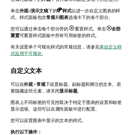
单击
外观
>
演示文稿
下的
样式
以进一步自定义图表的样
式。样式面板包含
常规
和
图表
选项卡下的各个部分。
您可以通过单击每个部分旁的
重置样式。单击
全部
重置
可重置样式面板中所有可用标签的样式。
有关设置单个可视化样式的常规信息，请参见
将自定义样
式应用于可视化
。
自定义文本
可以在
外观
>
常规
下设置标题、副标题和脚注的文本。若
要隐藏这些元素，请关闭
显示标题
。
图表上不同标签的可见性取决于特定于图表的设置和标签
显示选项。这些可以在属性面板中进行配置。
您可以设置图表中显示的文本的样式。
执行以下操作：