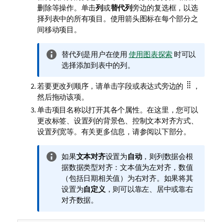
删除等操作。单击
列
或
替代列
旁边的复选框，以选
择列表中的所有项目。使用箭头图标在每个部分之
间移动项目。
信
替代列是用户在使用
使用图表探索
时可以
息
选择添加到表中的列。
注
若要更改列顺序，请单击字段或表达式旁边的
，
释
然后拖动该项。
单击项目名称以打开其各个属性。在这里，您可以
更改标签、设置列的背景色、控制文本对齐方式、
设置列宽等。
有关更多信息，请参阅以下部分。
信
如果
文本对齐
设置为
自动
，则列数据会根
息
据数据类型对齐：文本值为左对齐，数值
注
（包括日期相关值）为右对齐。如果将其
释
设置为
自定义
，则可以靠左、居中或靠右
对齐数据。