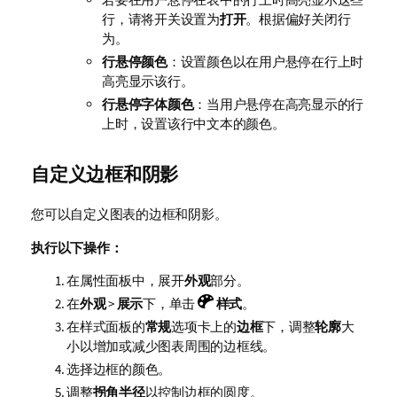
行，请将开关设置为
打开
。根据偏好关闭行
为。
行悬停颜色
：设置颜色以在用户悬停在行上时
高亮显示该行。
行悬停字体颜色
：当用户悬停在高亮显示的行
上时，设置该行中文本的颜色。
自定义边框和阴影
您可以自定义图表的边框和阴影。
执行以下操作：
在属性面板中，展开
外观
部分。
在
外观
>
展示
下，单击
样式
。
在样式面板的
常规
选项卡上的
边框
下，调整
轮廓
大
小以增加或减少图表周围的边框线。
选择边框的颜色。
调整
拐角半径
以控制边框的圆度。