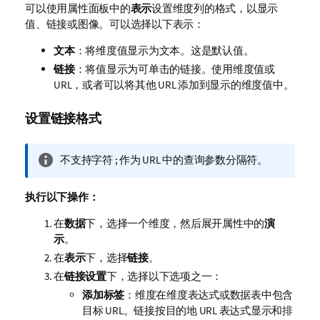
可以使用属性面板中的
表示
设置维度列的格式，以显示
值、链接或图像。可以选择以下表示：
文本
：将维度值显示为文本。这是默认值。
链接
：将值显示为可单击的链接。使用维度值或
URL，或者可以将其他 URL 添加到显示的维度值中。
设置链接格式
信
不支持字符 ; 作为 URL 中的查询参数分隔符。
息
注
执行以下操作：
释
在
数据
下，选择一个维度，然后展开属性中的
演
示
。
在
表示
下，选择
链接
。
在
链接设置
下，选择以下选项之一：
添加标签
：维度在维度表达式或数据表中包含
目标 URL。链接按目的地 URL 表达式显示和排