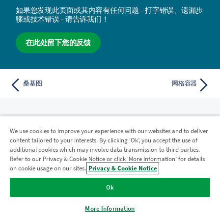
如果您发现此页面或其内容有任何问题 – 打字错误、遗漏步
骤或技术错误 – 请告诉我们！
在此处留下您的反馈
桑基图
网格容器
We use cookies to improve your experience with our websites and to deliver
资源
content tailored to your interests. By clicking ‘Ok’, you accept the use of
additional cookies which may involve data transmission to third parties.
Qlik 帮助视频
Refer to our Privacy & Cookie Notice or click ‘More Information’ for details
Qlik Developer
on cookie usage on our sites.
Privacy & Cookie Notice
培训
Ok
Qlik 学习
Qlik 客户门户网站
More Information