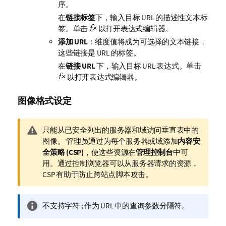
序。
在
链接标签
下，输入目标 URL 的描述性文本标
签。单击
以打开表达式编辑器。
添加 URL
：维度值将成为可选择的文本链接，
这些链接是 URL 的标签。
在
链接 URL
下，输入目标 URL 表达式。单击
以打开表达式编辑器。
图像格式设定
警
只能从已安全列出的服务器和域访问垂直表中的
告
图像。
管理员通过为每个服务器或域添加
内容安
注
全策略 (CSP)
，使这些资源在
管理控制台
中可
释
用。
通过控制浏览器可以从服务器请求的资源，
CSP 有助于防止跨站点脚本攻击。
信
不支持字符 ; 作为 URL 中的查询参数分隔符。
息