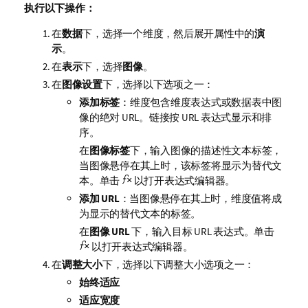
注
执行以下操作：
释
在
数据
下，选择一个维度，然后展开属性中的
演
示
。
在
表示
下，选择
图像
。
在
图像设置
下，选择以下选项之一：
添加标签
：维度包含维度表达式或数据表中图
像的绝对 URL。链接按 URL 表达式显示和排
序。
在
图像标签
下，输入图像的描述性文本标签，
当图像悬停在其上时，该标签将显示为替代文
本。单击
以打开表达式编辑器。
添加 URL
：当图像悬停在其上时，维度值将成
为显示的替代文本的标签。
在
图像 URL
下，输入目标 URL 表达式。单击
以打开表达式编辑器。
在
调整大小
下，选择以下调整大小选项之一：
始终适应
适应宽度