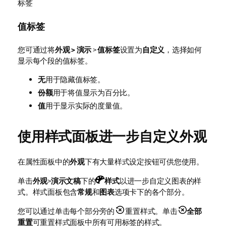
标签
值标签
您可通过将
外观 > 演示
>
值标签
设置为
自定义
，选择如何
显示每个段的值标签。
无
用于隐藏值标签。
份额
用于将值显示为百分比。
值
用于显示实际的度量值。
使用样式面板进一步自定义外观
在属性面板中的
外观
下有大量样式设定按钮可供您使用。
单击
外观
>
演示文稿
下的
样式
以进一步自定义图表的样
式。样式面板包含
常规
和
图表
选项卡下的各个部分。
您可以通过单击每个部分旁的
重置样式。单击
全部
重置
可重置样式面板中所有可用标签的样式。