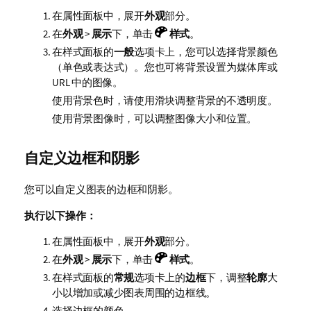
在属性面板中，展开
外观
部分。
在
外观
>
展示
下，单击
样式
。
在样式面板的
一般
选项卡上，您可以选择背景颜色
（单色或表达式）。您也可将背景设置为媒体库或
URL 中的图像。
使用背景色时，请使用滑块调整背景的不透明度。
使用背景图像时，可以调整图像大小和位置。
自定义边框和阴影
您可以自定义图表的边框和阴影。
执行以下操作：
在属性面板中，展开
外观
部分。
在
外观
>
展示
下，单击
样式
。
在样式面板的
常规
选项卡上的
边框
下，调整
轮廓
大
小以增加或减少图表周围的边框线。
选择边框的颜色。