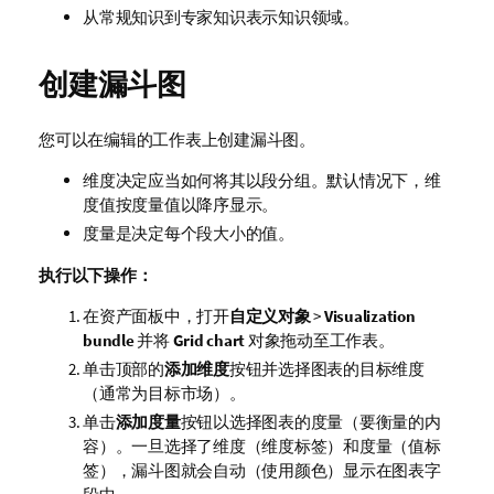
从常规知识到专家知识表示知识领域。
创建漏斗图
您可以在编辑的工作表上创建漏斗图。
维度决定应当如何将其以段分组。默认情况下，维
度值按度量值以降序显示。
度量是决定每个段大小的值。
执行以下操作：
在资产面板中，打开
自定义对象
>
Visualization
bundle
并将
Grid chart
对象拖动至工作表。
单击顶部的
添加维度
按钮并选择图表的目标维度
（通常为目标市场）。
单击
添加度量
按钮以选择图表的度量（要衡量的内
容）。一旦选择了维度（维度标签）和度量（值标
签），漏斗图就会自动（使用颜色）显示在图表字