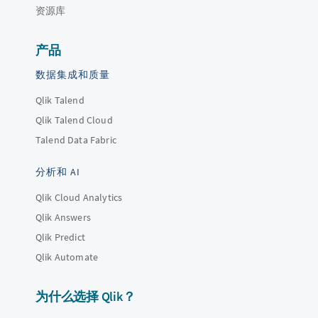
资源库
产品
数据集成和质量
Qlik Talend
Qlik Talend Cloud
Talend Data Fabric
分析和 AI
Qlik Cloud Analytics
Qlik Answers
Qlik Predict
Qlik Automate
为什么选择 Qlik？