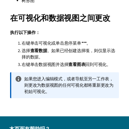
树形图
在可视化和数据视图之间更改
执行以下操作：
右键单击可视化或单击悬停菜单
。
选择
查看数据
。如果已经创建选择项，则仅显示选
择的数据。
右键单击数据视图并选择
查看图表
回到可视化。
信
如果您进入编辑模式，或者导航至另一工作表，
息
则更改为数据视图的任何可视化都将重新更改为
注
初始可视化。
释
本页面有帮助吗？