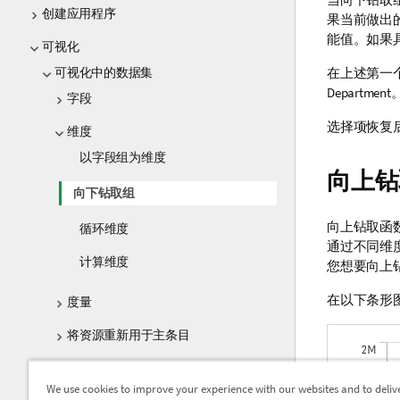
创建应用程序
果当前做出
能值。如果
可视化
可视化中的数据集
在上述第一
Department
字段
选择项恢复
维度
以字段组为维度
向上钻
向下钻取组
向上钻取函
循环维度
通过不同维
计算维度
您想要向上
在以下条形
度量
将资源重新用于主条目
在可视化中使用表达式
We use cookies to improve your experience with our websites and to deliv