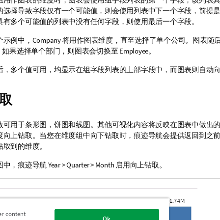
的选择导致字段仅有一个可能值，则会使用列表中下一个字段，前提
具有多个可能值的列表中没有任何字段，则使用最后一个字段。
个示例中，
Company
将用作图表维度，直至选择了单个公司。图表随
。如果选择单个部门，则图表会切换至
Employee
。
后，多个值可用，均显示在组字段列表的上部字段中，而图表则自动
取
数可用于条形图，饼图和线图。其他可视化内容将反映在图表中做出
度向上钻取。当您在维度组中向下钻取时，痕迹导航会提供返回到之
钻取到的维度。
图中，痕迹导航
Year > Quarter > Month
启用向上钻取。
er content
Ok