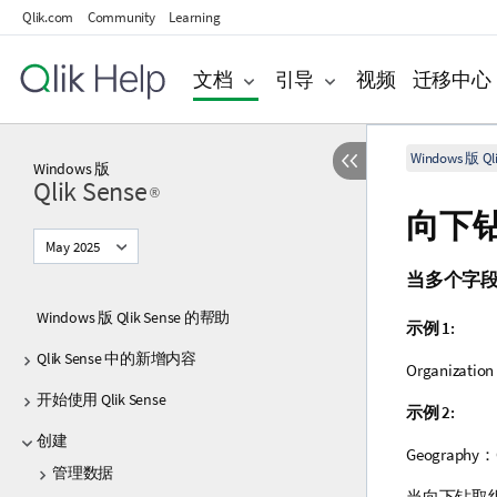
Qlik.com
Community
Learning
文档
引导
视频
迁移中心
Windows 版 Qli
Windows
版
Qlik Sense
®
向下
May 2025
当多个字
Windows 版 Qlik Sense 的帮助
示例 1:
Qlik Sense 中的新增内容
Organization
开始使用 Qlik Sense
示例 2:
创建
Geography
：
管理数据
当向下钻取