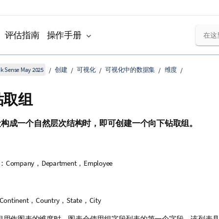
评估指南
操作手册
k Sense May 2025
创建
可视化
可视化中的数据集
维度
钻取组
段构成一个自然层次结构时，即可创建一个向下钻取组。
：
Company
，
Department
，
Employee
Continent
，
Country
，
State
，
City
组用作图表的维度时，图表会使用组字段列表的第一个字段，该列表