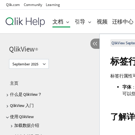
Qlik.com
Community
Learning
文档
引导
视频
迁移中心
QlikView Sept
QlikView
®
标签
September 2025
标签行属性
主页
字体
可以
什么是 QlikView？
QlikView 入门
了解详
使用 QlikView
加载数据介绍