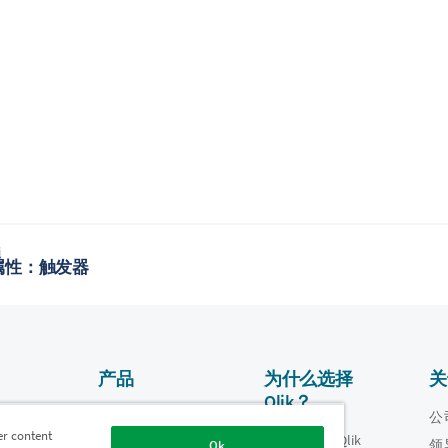
题
属性：触发器
产品
为什么选择
关
Qlik？
数据集成和质量
视频
公
er content
为什么选择 Qlik
oper
领
Ok