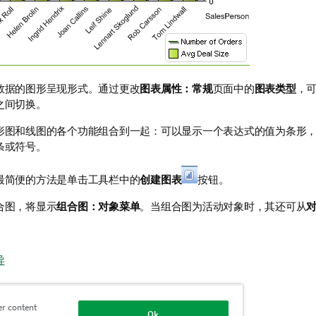
数据的图形呈现形式。通过更改
图表属性：常规
页面中的
图表类型
，
之间切换。
形图和线图的各个功能组合到一起：可以显示一个表达式的值为条形
条或符号。
最简便的方法是单击工具栏中的
创建图表
按钮。
合图，将显示
组合图：对象菜单
。当组合图为活动对象时，其还可从
导
er content
Ok