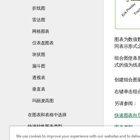
折线图
雷达图
网格图表
图表为数值
仪表盘图表
同表示形式
块状图
组合图使条
式的值为线
漏斗图
透视表
创建组合图
垂直表
右键单击组
玛丽麦高图
另请参阅：
在图表和表格中选择
快速图表向
快速转换图表类型
图表类型
We use cookies to improve your experience with our websites and to deliv
调整和移动图表组件