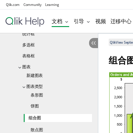
快速图表向导
Qlik.com
Community
Learning
工作表对象
文档
引导
视频
迁移中心
列表框
统计框
QlikView Sept
多选框
表格框
组合
图表
新建图表
图表类型
条形图
饼图
组合图
散点图