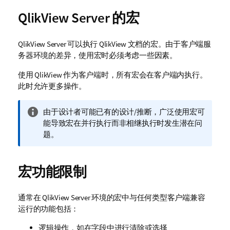
QlikView Server 的宏
QlikView Server 可以执行 QlikView 文档的宏。由于客户端服
务器环境的差异，使用宏时必须考虑一些因素。
使用 QlikView 作为客户端时，所有宏会在客户端内执行。
此时允许更多操作。
信
由于设计者可能已有的设计/推断，广泛使用宏可
息
能导致宏在并行执行而非相继执行时发生潜在问
注
题。
释
宏功能限制
通常在 QlikView Server 环境的宏中与任何类型客户端兼容
运行的功能包括：
逻辑操作，如在字段中进行清除或选择