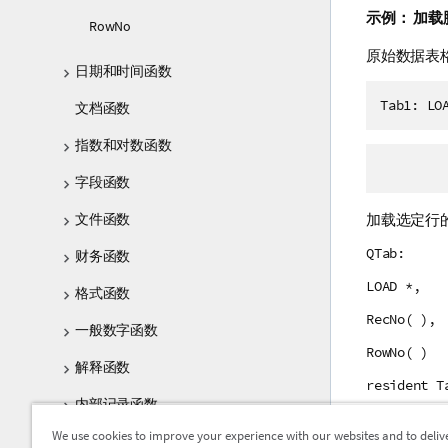
示例：
加载
RowNo
原始数据表
日期和时间函数
Tab1: LO
文档函数
指数和对数函数
字段函数
文件函数
加载选定行
QTab:
财务函数
LOAD *,
格式函数
RecNo( ),
一般数字函数
RowNo( )
解释函数
resident T
内部记录函数
We use cookies to improve your experience with our websites and to deliv
逻辑函数