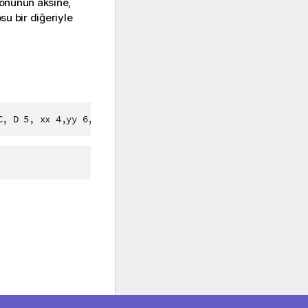
onunun aksine,
su bir diğeriyle
C, D 5, xx 4,yy 6,zz];