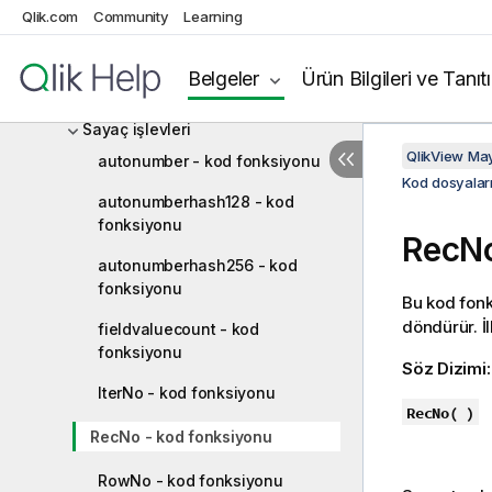
Analiz bağlantıları
Qlik.com
Community
Learning
Renk fonksiyonları
Belgeler
Ürün Bilgileri ve Tanıt
Koşullu fonksiyonlar
Sayaç işlevleri
QlikView Ma
autonumber - kod fonksiyonu
Kod dosyaları
autonumberhash128 - kod
fonksiyonu
RecNo
autonumberhash256 - kod
fonksiyonu
Bu kod fonks
döndürür. İl
fieldvaluecount - kod
fonksiyonu
Söz Dizimi
IterNo - kod fonksiyonu
RecNo( )
RecNo - kod fonksiyonu
RowNo - kod fonksiyonu