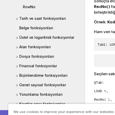
Sonuçta el
RecNo( )
fo
RowNo
birleştirildi
Tarih ve saat fonksiyonları
Örnek:
Kod
Belge fonksiyonları
Ham veri ta
Üstel ve logaritmik fonksiyonlar
Tab1: LO
Alan fonksiyonları
Dosya fonksiyonları
Finansal fonksiyonlar
Seçilen satı
Biçimlendirme fonksiyonları
QTab:
Genel sayısal fonksiyonlar
LOAD *,
Yorumlama fonksiyonları
RecNo( ),
Kayıtlar arası fonksiyonlar
RowNo( )
We use cookies to improve your experience with our websites
Mantıksal fonksiyonlar