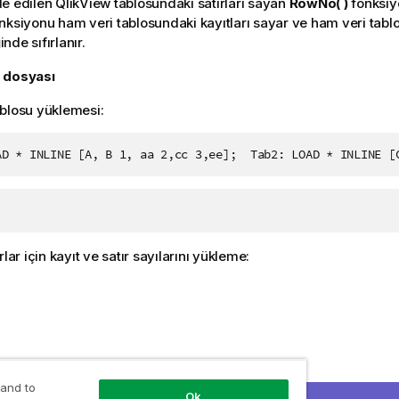
de edilen
QlikView
tablosundaki satırları sayan
RowNo( )
fonksiy
nksiyonu ham veri tablosundaki kayıtları sayar ve ham veri tablo
ğinde sıfırlanır.
 dosyası
blosu yüklemesi:
AD * INLINE [A, B 1, aa 2,cc 3,ee];  Tab2: LOAD * INLINE [
rlar için kayıt ve satır sayılarını yükleme:
 and to
Ok