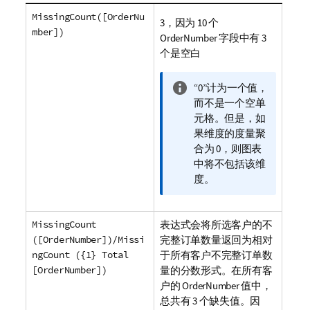
MissingCount([OrderNu
3，因为 10 个
mber])
OrderNumber
字段中有 3
个是空白
信
“0”计为一个值，
息
而不是一个空单
注
元格。但是，如
释
果维度的度量聚
合为 0，则图表
中将不包括该维
度。
MissingCount
表达式会将所选客户的不
([OrderNumber])/Missi
完整订单数量返回为相对
ngCount ({1} Total
于所有客户不完整订单数
[OrderNumber])
量的分数形式。在所有客
户的
OrderNumber
值中，
总共有 3 个缺失值。因