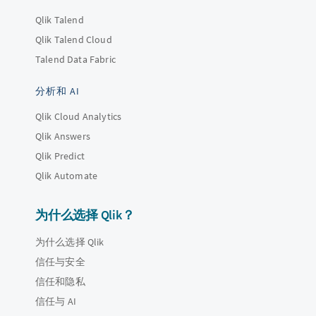
Qlik Talend
Qlik Talend Cloud
Talend Data Fabric
分析和 AI
Qlik Cloud Analytics
Qlik Answers
Qlik Predict
Qlik Automate
为什么选择 Qlik？
为什么选择 Qlik
信任与安全
信任和隐私
信任与 AI