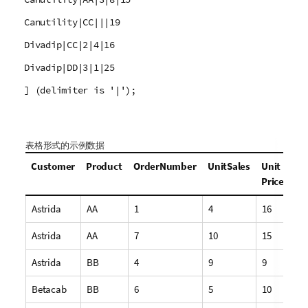
Canutility|CC|||19
Divadip|CC|2|4|16
Divadip|DD|3|1|25
] (delimiter is '|');
表格形式的示例数据
Customer
Product
OrderNumber
UnitSales
Unit
Price
Astrida
AA
1
4
16
Astrida
AA
7
10
15
Astrida
BB
4
9
9
Betacab
BB
6
5
10