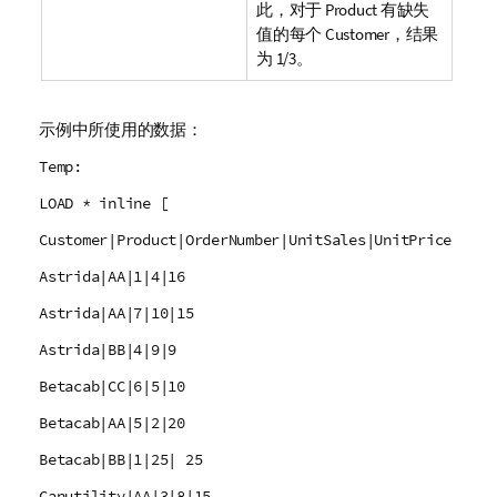
此，对于
Product
有缺失
值的每个
Customer
，结果
为 1/3。
示例中所使用的数据：
Temp:
LOAD * inline [
Customer|Product|OrderNumber|UnitSales|UnitPrice
Astrida|AA|1|4|16
Astrida|AA|7|10|15
Astrida|BB|4|9|9
Betacab|CC|6|5|10
Betacab|AA|5|2|20
Betacab|BB|1|25| 25
Canutility|AA|3|8|15