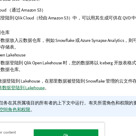
loud
（通过
Amazon S3
）
据登陆到
Qlik Cloud
（经由
Amazon S3
）中，可以用其生成可供在
QVD
中
据仓库
将数据放入云数据仓库，例如
Snowflake
或
Azure Synapse Analytics
，则
中存储表。
pen Lakehouse
将数据登陆到
Qlik Open Lakehouse
时，您的数据将以 Iceberg 开放表
云数据仓库。
登陆到 Lakehouse，在那里数据被登陆到 Snowflake 管理的云
将数据登陆到 Lakehouse
。
任务在其所属项目的所有者的上下文中运行。有关所需角色和权限的
空间角色和权限
。
配置登陆数据任务
er content
Ok