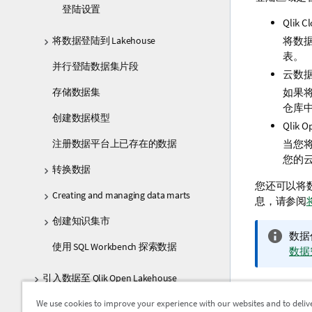
登陆设置
Qlik C
将数据登陆到 Lakehouse
将数
表。
并行登陆数据集片段
云数
存储数据集
如果
仓库
创建数据模型
Qlik O
注册数据平台上已存在的数据
当您
您的
转换数据
您还可以将数据
Creating and managing data marts
息，请参阅
创建知识集市
信
数据
使用 SQL Workbench 探索数据
息
数据
注
引入数据至 Qlik Open Lakehouse
释
创建和
We use cookies to improve your experience with our websites and to deliv
数据管道项目设置