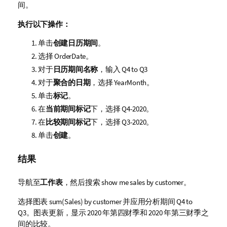
间。
执行以下操作：
单击
创建日历期间
。
选择
OrderDate
。
对于
日历期间名称
，输入
Q4 to Q3
对于
聚合的日期
，选择
YearMonth
。
单击
标记
。
在
当前期间标记
下，选择
Q4-2020
。
在
比较期间标记
下，选择
Q3-2020
。
单击
创建
。
结果
导航至
工作表
，然后搜索
show me sales by customer
。
选择图表
sum(Sales) by customer
并应用分析期间
Q4 to
Q3
。图表更新，显示 2020 年第四财季和 2020 年第三财季之
间的比较。