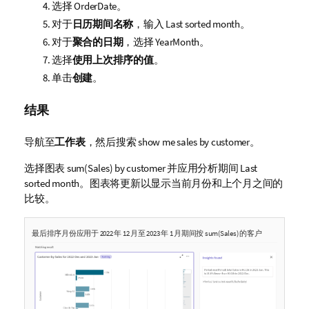
选择
OrderDate
。
对于
日历期间名称
，输入
Last sorted month
。
对于
聚合的日期
，选择
YearMonth
。
选择
使用上次排序的值
。
单击
创建
。
结果
导航至
工作表
，然后搜索
show me sales by customer
。
选择
图表
sum(Sales) by customer
并应用分析期间
Last
sorted month
。图表将更新以显示当前月份和上个月之间的
比较。
最后排序月份
应用于
2022 年 12 月至 2023 年 1 月期间按 sum(Sales) 的客户