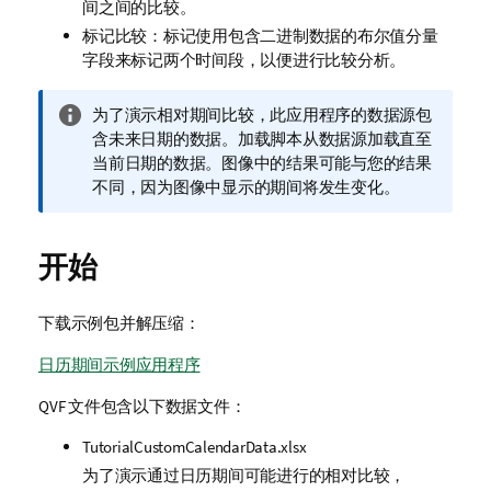
间之间的比较。
标记比较：标记使用包含二进制数据的布尔值分量
字段来标记两个时间段，以便进行比较分析。
信
为了演示相对期间比较，此
应用程序
的数据源包
息
含未来日期的数据。
加载脚本
从数据源加载直至
注
当前日期的数据。图像中的结果可能与您的结果
释
不同，因为图像中显示的期间将发生变化。
开始
下载示例包并解压缩：
日历期间示例应用程序
QVF
文件包含以下数据文件：
TutorialCustomCalendarData.xlsx
为了演示通过日历期间可能进行的相对比较，