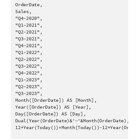
OrderDate,

Sales,

"Q4-2020",

"Q1-2021",

"Q2-2021",

"Q3-2021",

"Q4-2021",

"Q1-2022",

"Q2-2022",

"Q3-2022",

"Q4-2022",

"Q1-2023",

"Q2-2023",

"Q3-2023",

Month([OrderDate]) AS [Month],

Year([OrderDate]) AS [Year],

Day([OrderDate]) AS [Day],

Dual(Year(OrderDate)&'-'&Month(OrderDate), mon
12*Year(Today())+Month(Today())-12*Year(Order