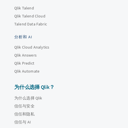
Qlik Talend
Qlik Talend Cloud
Talend Data Fabric
分析和 AI
Qlik Cloud Analytics
Qlik Answers
Qlik Predict
Qlik Automate
为什么选择 Qlik？
为什么选择 Qlik
信任与安全
信任和隐私
信任与 AI