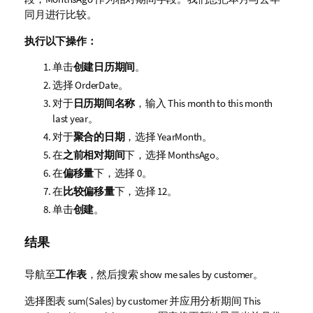
同月进行比较。
执行以下操作：
单击
创建日历期间
。
选择
OrderDate
。
对于
日历期间名称
，输入
This month to this month
last year
。
对于
聚合的日期
，选择
YearMonth
。
在
之前相对期间
下，选择
MonthsAgo
。
在
偏移量
下，选择 0。
在
比较偏移量
下，选择 12。
单击
创建
。
结果
导航至
工作表
，然后搜索
show me sales by customer
。
选择图表
sum(Sales) by customer
并应用分析期间
This