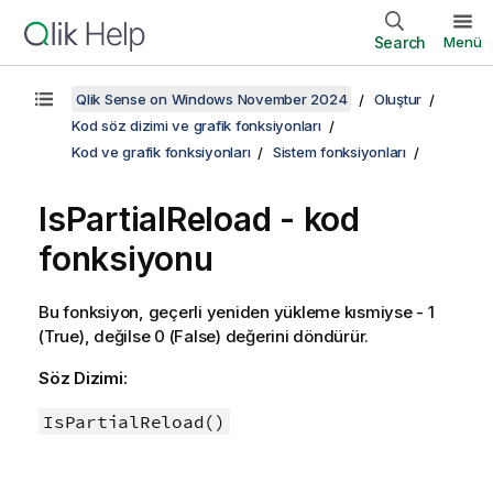
Search
Menü
Qlik Sense on Windows November 2024
Oluştur
Kod söz dizimi ve grafik fonksiyonları
Kod ve grafik fonksiyonları
Sistem fonksiyonları
IsPartialReload - kod
fonksiyonu
Bu fonksiyon, geçerli yeniden yükleme kısmiyse - 1
(
True
), değilse 0 (
False
) değerini döndürür.
Söz Dizimi:
IsPartialReload()