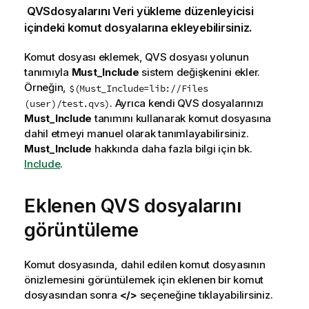
QVS
dosyalarını
Veri yükleme düzenleyicisi
içindeki komut dosyalarına ekleyebilirsiniz.
Komut dosyası eklemek,
QVS
dosyası yolunun
tanımıyla
Must_Include
sistem değişkenini ekler.
Örneğin,
$(Must_Include=lib://Files
.
Ayrıca kendi
QVS
dosyalarınızı
(user)/test.qvs)
Must_Include
tanımını kullanarak komut dosyasına
dahil etmeyi manuel olarak tanımlayabilirsiniz.
Must_Include
hakkında daha fazla bilgi için bk.
Include
.
Eklenen
QVS
dosyalarını
görüntüleme
Komut dosyasında, dahil edilen komut dosyasının
önizlemesini görüntülemek için eklenen bir komut
dosyasından sonra
</>
seçeneğine tıklayabilirsiniz.