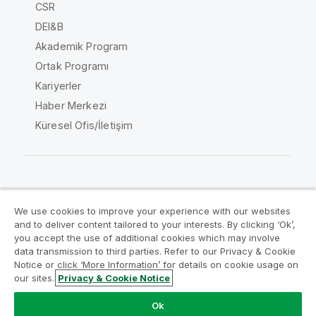
CSR
DEI&B
Akademik Program
Ortak Programı
Kariyerler
Haber Merkezi
Küresel Ofis/İletişim
Qlik Topluluğu
We use cookies to improve your experience with our websites
and to deliver content tailored to your interests. By clicking ‘Ok’,
Yasal sözleşmeler
Ürün Koşulları
you accept the use of additional cookies which may involve
data transmission to third parties. Refer to our Privacy & Cookie
Legal Policies
Legal Policies
Notice or click ‘More Information’ for details on cookie usage on
Kullanım koşulları
Ticari markalar
our sites.
Privacy & Cookie Notice
Do Not Share My Info
Ok
Telif Hakkı © 1993-2026 QlikTech International AB. Tüm