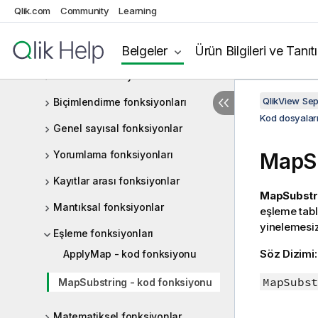
Qlik.com
Community
Learning
Alan fonksiyonları
Dosya fonksiyonları
Belgeler
Ürün Bilgileri ve Tanıt
Finansal fonksiyonlar
QlikView Se
Biçimlendirme fonksiyonları
Kod dosyaları
Genel sayısal fonksiyonlar
Yorumlama fonksiyonları
MapSu
Kayıtlar arası fonksiyonlar
MapSubstr
Mantıksal fonksiyonlar
eşleme tabl
yinelemesizd
Eşleme fonksiyonları
Söz Dizimi
ApplyMap - kod fonksiyonu
MapSubst
MapSubstring - kod fonksiyonu
Matematiksel fonksiyonlar