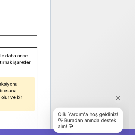
ile daha önce
ırnak işaretleri
nksiyonu
ablosuna
olur ve bir