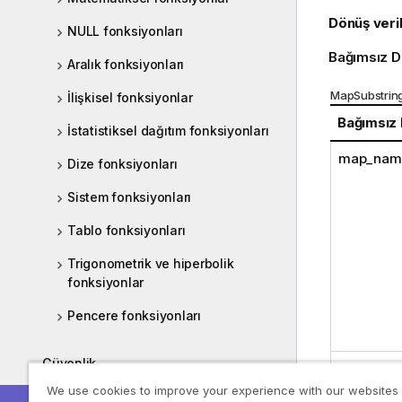
Dönüş veril
NULL fonksiyonları
Bağımsız D
Aralık fonksiyonları
MapSubstring
İlişkisel fonksiyonlar
Bağımsız
İstatistiksel dağıtım fonksiyonları
map_nam
Dize fonksiyonları
Sistem fonksiyonları
Tablo fonksiyonları
Trigonometrik ve hiperbolik
fonksiyonlar
Pencere fonksiyonları
Güvenlik
expressio
We use cookies to improve your experience with our websites
Sık Sorulan Sorular