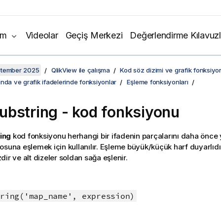
ım
Videolar
Geçiş Merkezi
Değerlendirme Kılavuzl
ptember 2025
QlikView ile çalışma
Kod söz dizimi ve grafik fonksiyon
nda ve grafik ifadelerinde fonksiyonlar
Eşleme fonksiyonları
bstring - kod fonksiyonu
ing
kod fonksiyonu herhangi bir ifadenin parçalarını daha önce 
osuna eşlemek için kullanılır. Eşleme büyük/küçük harf duyarlıdı
ir ve alt dizeler soldan sağa eşlenir.
:
ring('map_name', expression)