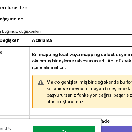
eri türü:
dize
eğişkenler:
 bağımsız değişkenleri
 Değişken
Açıklama
e
Bir
mapping load
veya
mapping select
deyimi 
okunmuş bir eşleme tablosunun adı. Ad, düz tek t
içine alınmalıdır.
U
Makro genişletilmiş bir değişkende bu fo
y
kullanır ve mevcut olmayan bir eşleme t
a
başvurursanız fonksiyon çağrısı başarısız 
r
alan oluşturulmaz.
ı
n
n
Sonucu alt dizeler ile eşlenecek ifade.
o
t
 and to
Ok