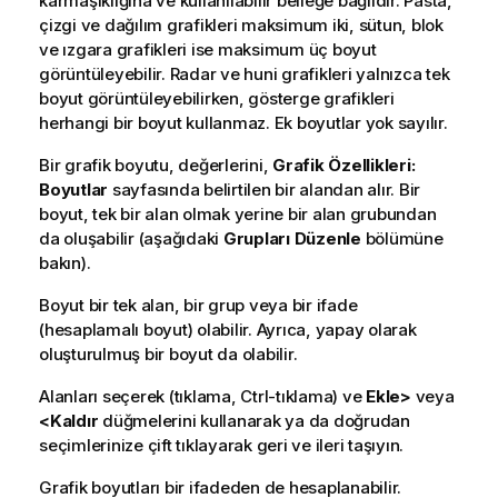
karmaşıklığına ve kullanılabilir belleğe bağlıdır. Pasta,
çizgi ve dağılım grafikleri maksimum iki, sütun, blok
ve ızgara grafikleri ise maksimum üç boyut
görüntüleyebilir. Radar ve huni grafikleri yalnızca tek
boyut görüntüleyebilirken, gösterge grafikleri
herhangi bir boyut kullanmaz. Ek boyutlar yok sayılır.
Bir grafik boyutu, değerlerini,
Grafik Özellikleri:
Boyutlar
sayfasında belirtilen bir alandan alır. Bir
boyut, tek bir alan olmak yerine bir alan grubundan
da oluşabilir (aşağıdaki
Grupları Düzenle
bölümüne
bakın).
Boyut bir tek alan, bir grup veya bir ifade
(hesaplamalı boyut) olabilir. Ayrıca, yapay olarak
oluşturulmuş bir boyut da olabilir.
Alanları seçerek (tıklama, Ctrl-tıklama) ve
Ekle>
veya
<Kaldır
düğmelerini kullanarak ya da doğrudan
seçimlerinize çift tıklayarak geri ve ileri taşıyın.
Grafik boyutları bir ifadeden de hesaplanabilir.