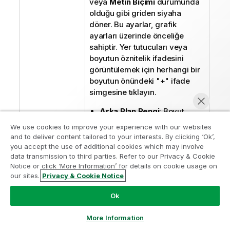
veya
Metin Biçimi
durumunda
olduğu gibi griden siyaha
döner. Bu ayarlar, grafik
ayarları üzerinde önceliğe
sahiptir. Yer tutucuları veya
boyutun öznitelik ifadesini
görüntülemek için herhangi bir
boyutun önündeki "+" ifade
simgesine tıklayın.
Arka Plan Rengi
: Boyut
hücresinin hücre arka plan
We use cookies to improve your experience with our websites
rengini hesaplamaya yönelik
and to deliver content tailored to your interests. By clicking ‘Ok’,
bir öznitelik ifadesi girmek
you accept the use of additional cookies which may involve
için
Arka Plan Rengi
öğesine
data transmission to third parties. Refer to our Privacy & Cookie
Analiz Modernleştirme Programına katılın
Notice or click ‘More Information’ for details on cookie usage on
çift tıklayın. Kullanılan
our sites.
Privacy & Cookie Notice
ifadenin geçerli bir renk
Analiz Modernleştirme Programı ile değerli QlikView
Şimdi sohbet et
temsili (Visual Basic'te
uygulamalarınızı ödün vermeden modernleştirin.
Bize
Ok
tanımlandığı şekilde Kırmızı,
ulaşmak
ve daha fazla bilgi almak için buraya tıklayın:
Yeşil ve Mavi bileşenlerini
ampquestions@qlik.com
More Information
temsil eden bir sayı)