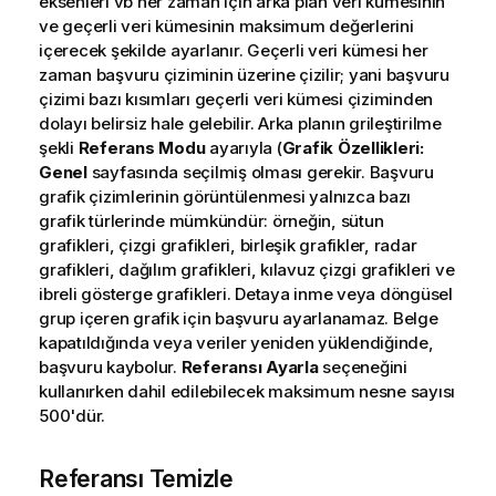
eksenleri vb her zaman için arka plan veri kümesinin
ve geçerli veri kümesinin maksimum değerlerini
içerecek şekilde ayarlanır. Geçerli veri kümesi her
zaman başvuru çiziminin üzerine çizilir; yani başvuru
çizimi bazı kısımları geçerli veri kümesi çiziminden
dolayı belirsiz hale gelebilir. Arka planın grileştirilme
şekli
Referans Modu
ayarıyla (
Grafik Özellikleri:
Genel
sayfasında seçilmiş olması gerekir. Başvuru
grafik çizimlerinin görüntülenmesi yalnızca bazı
grafik türlerinde mümkündür: örneğin, sütun
grafikleri, çizgi grafikleri, birleşik grafikler, radar
grafikleri, dağılım grafikleri, kılavuz çizgi grafikleri ve
ibreli gösterge grafikleri. Detaya inme veya döngüsel
grup içeren grafik için başvuru ayarlanamaz. Belge
kapatıldığında veya veriler yeniden yüklendiğinde,
başvuru kaybolur.
Referansı Ayarla
seçeneğini
kullanırken dahil edilebilecek maksimum nesne sayısı
500'dür.
Referansı Temizle