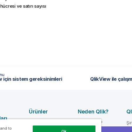
hücresi ve satırı sayısı
onu
w için sistem gereksinimleri
QlikView ile çalı
Ürünler
Neden Qlik?
Ql
arı
VERI
Neden Qlik?
Şi
ENTEGRASYONU
 and to
mı
Güven ve Güvenlik
Lid
Ok
VE KALITE