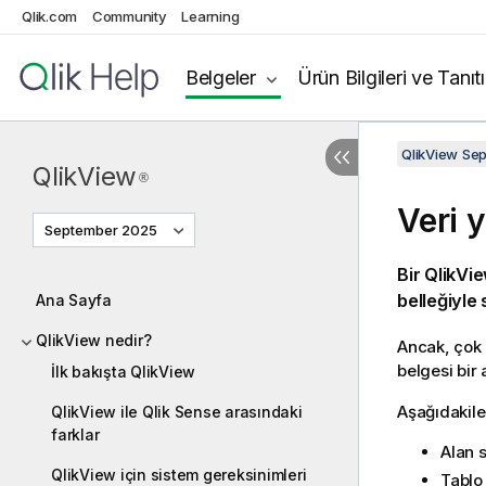
Qlik.com
Community
Learning
Belgeler
Ürün Bilgileri ve Tanıt
QlikView Se
QlikView
®
Veri 
September 2025
Bir
QlikVi
belleğiyle s
Ana Sayfa
QlikView nedir?
Ancak, çok 
belgesi bir
İlk bakışta QlikView
Aşağıdakiler
QlikView ile Qlik Sense arasındaki
farklar
Alan s
QlikView için sistem gereksinimleri
Tablo 