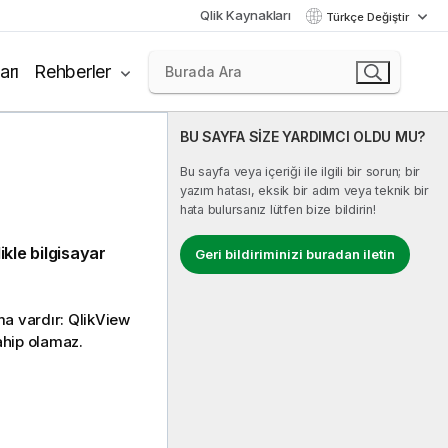
Qlik Kaynakları
Türkçe Değiştir
arı
Rehberler
BU SAYFA SİZE YARDIMCI OLDU MU?
Bu sayfa veya içeriği ile ilgili bir sorun; bir
yazım hatası, eksik bir adım veya teknik bir
hata bulursanız lütfen bize bildirin!
ikle bilgisayar
Geri bildiriminizi buradan iletin
ma vardır:
QlikView
ahip olamaz.