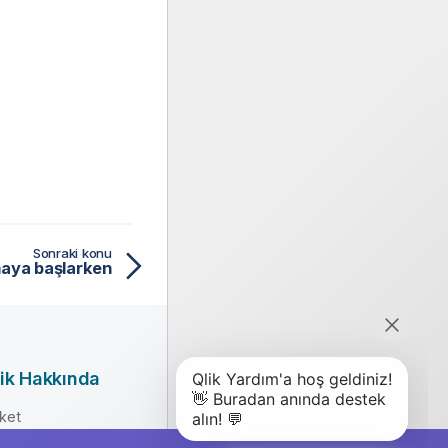
Sonraki konu
şmaya başlarken
ik Hakkında
rket
erlik