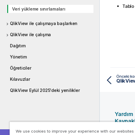
Tablo 
Veri yükleme sınırlamaları
QlikView ile çalışmaya başlarken
QlikView ile çalışma
Dağıtım
Yönetim
Öğreticiler
Önceki k
Kılavuzlar
QlikVie
QlikView Eylül 2025'deki yenilikler
Yardım
Kaynakl
We use cookies to improve your experience with our websites
Qlik Yardı