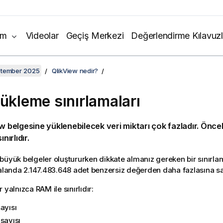
ım
Videolar
Geçiş Merkezi
Değerlendirme Kılavuzl
ptember 2025
QlikView nedir?
yükleme sınırlamaları
ew
belgesine yüklenebilecek veri miktarı çok fazladır. Öncel
ınırlıdır.
büyük belgeler oluştururken dikkate almanız gereken bir sınırla
 alanda 2.147.483.648 adet benzersiz değerden daha fazlasına s
 yalnızca RAM ile sınırlıdır:
ayısı
sayısı