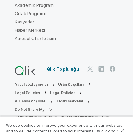
Akademik Program
Ortak Programı
Kariyerler
Haber Merkezi
Küresel Ofis/İletişim
Qlik Topluluğu
Yasal sözleşmeler
Ürün Koşulları
Legal Policies
Legal Policies
Kullanım koşulları
Ticari markalar
Do Not Share My Info
Telif Hakkı © 1993-2026 QlikTech International AB. Tüm
hakları saklıdır.
We use cookies to improve your experience with our websites
and to deliver content tailored to your interests. By clicking ‘Ok’,