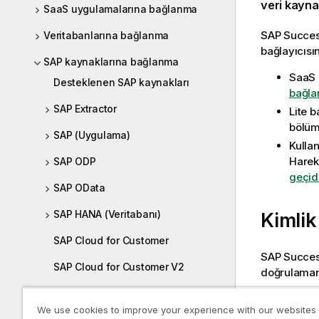
veri kaynağ
SaaS uygulamalarına bağlanma
SAP Succes
Veritabanlarına bağlanma
bağlayıcısın
SAP kaynaklarına bağlanma
SaaS 
Desteklenen SAP kaynakları
bağl
SAP Extractor
Lite b
bölüm
SAP (Uygulama)
Kulla
Harek
SAP ODP
geçid
SAP OData
SAP HANA (Veritabanı)
Kimlik
SAP Cloud for Customer
SAP Success
SAP Cloud for Customer V2
doğrulamanı
SAP Concur
B
Kull
We use cookies to improve your experience with our websites