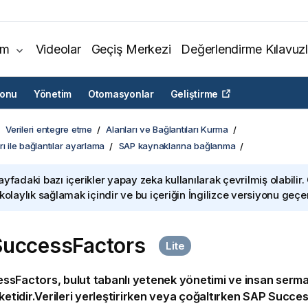
ım
Videolar
Geçiş Merkezi
Değerlendirme Kılavuzl
yonu
Yönetim
Otomasyonlar
Geliştirme
Verileri entegre etme
Alanları ve Bağlantıları Kurma
ı ile bağlantılar ayarlama
SAP kaynaklarına bağlanma
ayfadaki bazı içerikler yapay zeka kullanılarak çevrilmiş olabilir.
 kolaylık sağlamak içindir ve bu içeriğin İngilizce versiyonu geçerl
SuccessFactors
sFactors, bulut tabanlı yetenek yönetimi ve insan serma
aketidir.Verileri yerleştirirken veya çoğaltırken SAP Succes