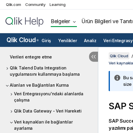
Qlik.com
Community
Learning
Belgeler
Ürün Bilgileri ve Tanıt
Qlik Cloud
Giriş
Yenilikler
Analiz
Veri Entegras
®
Qlik Cloud
Verileri entegre etme
Veri kaynaklar
Qlik Talend Data Integration
uygulamasını kullanmaya başlama
Bu s
size
Alanları ve Bağlantıları Kurma
Veri Entegrasyonu'ndaki alanlarda
çalışma
SAP 
Qlik Data Gateway - Veri Hareketi
SAP Succes
Veri kaynakları ile bağlantılar
yazılımı p
ayarlama