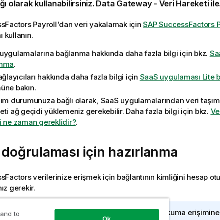
ı olarak kullanabilirsiniz.
Data Gateway - Veri Hareketi
ile
sFactors Payroll'dan veri yakalamak için
SAP SuccessFactors P
ı kullanın.
uygulamalarına bağlanma hakkında daha fazla bilgi için bkz.
Sa
anma
.
ağlayıcıları hakkında daha fazla bilgi için
SaaS uygulaması Lite ba
üne bakın.
nım durumunuza bağlı olarak, SaaS uygulamalarından veri taşım
eti ağ geçidi
yüklemeniz gerekebilir. Daha fazla bilgi için bkz.
Ve
i ne zaman gereklidir?
.
 doğrulaması için hazırlanma
Factors verilerinize erişmek için bağlantının kimliğini hesap otu
z gerekir.
andığınız hesabın, almak istediğiniz tablolar için okuma erişimine
 and to
Ok