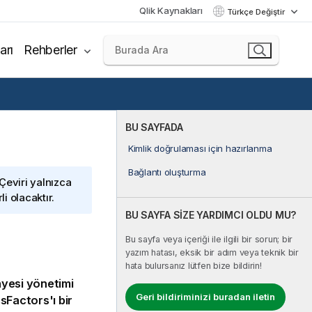
Qlik Kaynakları
Türkçe Değiştir
arı
Rehberler
BU SAYFADA
Kimlik doğrulaması için hazırlanma
Bağlantı oluşturma
 Çeviri yalnızca
i olacaktır.
BU SAYFA SİZE YARDIMCI OLDU MU?
Bu sayfa veya içeriği ile ilgili bir sorun; bir
yazım hatası, eksik bir adım veya teknik bir
hata bulursanız lütfen bize bildirin!
yesi yönetimi
Geri bildiriminizi buradan iletin
sFactors'ı bir