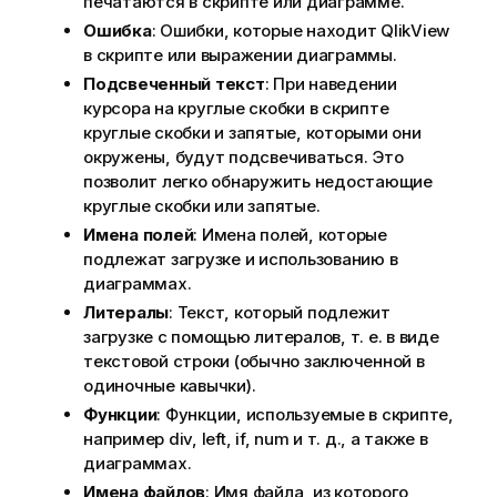
печатаются в скрипте или диаграмме.
Ошибка
: Ошибки, которые находит QlikView
в скрипте или выражении диаграммы.
Подсвеченный текст
: При наведении
курсора на круглые скобки в скрипте
круглые скобки и запятые, которыми они
окружены, будут подсвечиваться. Это
позволит легко обнаружить недостающие
круглые скобки или запятые.
Имена полей
: Имена полей, которые
подлежат загрузке и использованию в
диаграммах.
Литералы
: Текст, который подлежит
загрузке с помощью литералов, т. е. в виде
текстовой строки (обычно заключенной в
одиночные кавычки).
Функции
: Функции, используемые в скрипте,
например
div
,
left
,
if
,
num
и т. д., а также в
диаграммах.
Имена файлов
: Имя файла, из которого