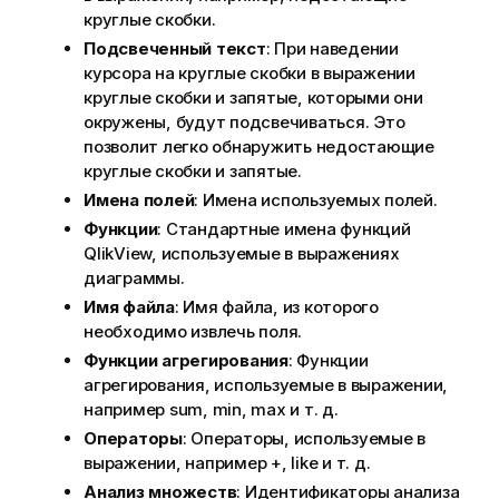
круглые скобки.
Подсвеченный текст
: При наведении
курсора на круглые скобки в выражении
круглые скобки и запятые, которыми они
окружены, будут подсвечиваться. Это
позволит легко обнаружить недостающие
круглые скобки и запятые.
Имена полей
: Имена используемых полей.
Функции
: Стандартные имена функций
QlikView, используемые в выражениях
диаграммы.
Имя файла
: Имя файла, из которого
необходимо извлечь поля.
Функции агрегирования
: Функции
агрегирования, используемые в выражении,
например
sum
,
min
,
max
и т. д.
Операторы
: Операторы, используемые в
выражении, например +,
like
и т. д.
Анализ множеств
: Идентификаторы анализа