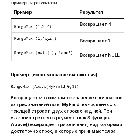
Примеры и результаты
Пример
Результат
Возвращает 4
RangeMax (1,2,4)
RangeMax (1,'xyz')
Возвращает 1
RangeMax (null( ), 'abc')
Возвращает
NULL
Пример:
(использование выражения)
RangeMax (Above(MyField,0,3))
Возвращает максимальное значение в диапазоне
из трех значений поля
MyField
, вычисленных в
текущей строке и двух строках над ней. При
указании третьего аргумента как
3
функция
Above()
возвращает три значения, над которыми
достаточно строк, и которые принимаются за