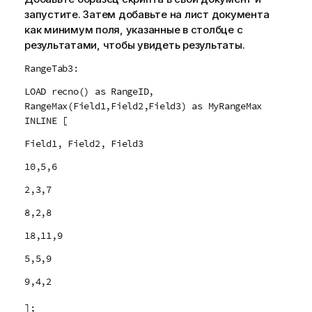
запустите. Затем добавьте на лист документа
как минимум поля, указанные в столбце с
результатами, чтобы увидеть результаты.
RangeTab3:
LOAD recno() as RangeID,
RangeMax(Field1,Field2,Field3) as MyRangeMax
INLINE [
Field1, Field2, Field3
10,5,6
2,3,7
8,2,8
18,11,9
5,5,9
9,4,2
];