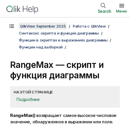
Search
Меню
QlikView September 2025
Работа с QlikView
Синтаксис скрипта и функции диаграммы
Функции в скриптах и выражениях диаграммы
Функции над выборкой
RangeMax — скрипт и
функция диаграммы
НА ЭТОЙ СТРАНИЦЕ
Подробнее
RangeMax()
возвращает самое высокое числовое
значение, обнаруженное в выражении или поле.