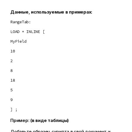
к
е
Данные, используемые в примерах:
RangeTab:
LOAD * INLINE [
MyField
10
2
8
18
5
9
] ;
Пример:
(в виде таблицы)
Добавьте образец скрипта в свой документ и