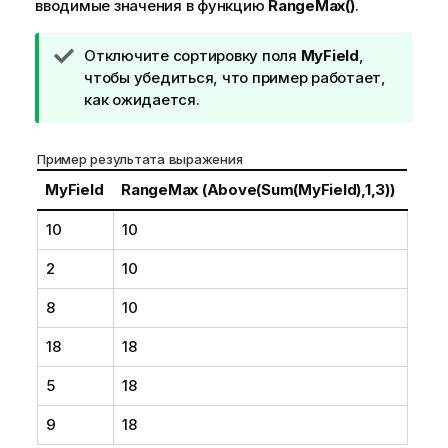
вводимые значения в функцию
RangeMax()
.
П
Отключите сортировку поля
MyField
,
р
чтобы убедиться, что пример работает,
и
как ожидается.
м
е
Пример результата выражения
ч
а
MyField
RangeMax (Above(Sum(MyField),1,3))
н
10
10
и
е
2
10
к
п
8
10
о
д
18
18
с
5
к
18
а
9
18
з