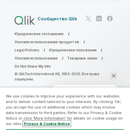
Сообщество Qlik
Юридические соглашения
Условия использования продуктов
Legal Policies
Юридические положения
Условия использования
Товарные знаки
Do Not Share My Info
© QlikTech International AB, 1993-2026. Все права
защищены.
We use cookies to improve your experience with our websites
Присоединяйтесь к программе
and to deliver content tailored to your interests. By clicking ‘Ok’,
модернизации аналитики
you accept the use of additional cookies which may involve
data transmission to third parties. Refer to our Privacy & Cookie
Notice or click ‘More Information’ for details on cookie usage on
Модернизируйте ваши важные приложения QlikView
our sites.
Privacy & Cookie Notice
без ущерба с помощью программы модернизации
Начать чат