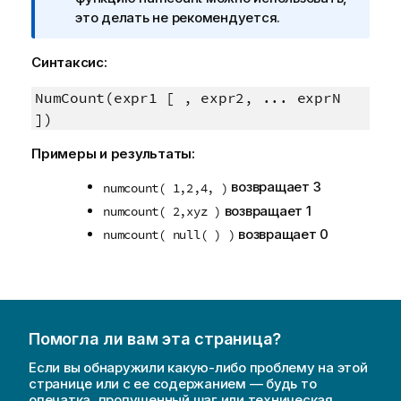
е
это делать не рекомендуется.
ч
а
Синтаксис:
н
и
NumCount(expr1 [ , expr2, ... exprN
е
])
к
Примеры и результаты:
и
н
возвращает 3
numcount( 1,2,4, )
ф
возвращает 1
numcount( 2,xyz )
о
возвращает 0
р
numcount( null( ) )
м
а
ц
и
и
Помогла ли вам эта страница?
Если вы обнаружили какую-либо проблему на этой
странице или с ее содержанием — будь то
опечатка, пропущенный шаг или техническая