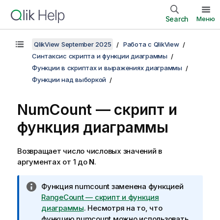
Search
Меню
QlikView September 2025
Работа с QlikView
Синтаксис скрипта и функции диаграммы
Функции в скриптах и выражениях диаграммы
Функции над выборкой
NumCount — скрипт и
функция диаграммы
Возвращает число числовых значений в
аргументах от 1 до
N
.
П
Функция
numcount
заменена функцией
р
RangeCount — скрипт и функция
и
диаграммы
. Несмотря на то, что
м
функцию
numcount
можно использовать,