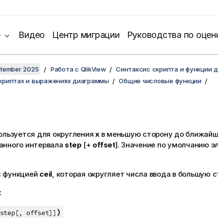
е
Видео
Центр миграции
Руководства по оцен
ptember 2025
Работа с QlikView
Синтаксис скрипта и функции 
скриптах и выражениях диаграммы
Общие числовые функции
ользуется для округления
x
в меньшую сторону до ближайш
занного интервала
step
[+
offset
]. Значение по умолчанию 
с функцией
ceil
, которая округляет числа ввода в большую с
:
)
step[, offset]]