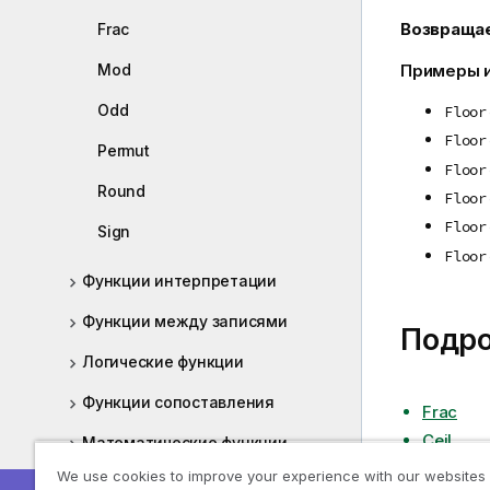
Возвраща
Frac
Примеры и
Mod
Odd
Floor
Floor
Permut
Floor
Round
Floor
Floor
Sign
Floor
Функции интерпретации
Функции между записями
Подр
Логические функции
Функции сопоставления
Frac
Ceil
Математические функции
We use cookies to improve your experience with our websites
Функции NULL