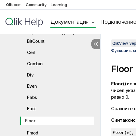
Qlik.com
Community
Learning
Финансовые функции
Функции форматирования
Документация
Подключени
Общие числовые функции
BitCount
QlikView Se
Функции в 
Ceil
Combin
Floor
Div
Floor()
исп
Even
чисел ука
равно 0.
Fabs
Сравните 
Fact
Синтаксис
Floor
Floor(
x[, 
Fmod