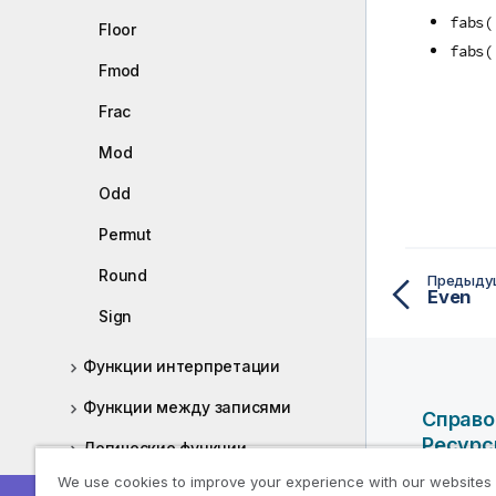
fabs(
Floor
fabs(
Fmod
Frac
Mod
Odd
Permut
Round
Предыду
Even
Sign
Функции интерпретации
Функции между записями
Справо
Ресур
Логические функции
We use cookies to improve your experience with our websites
Справоч
Функции сопоставления