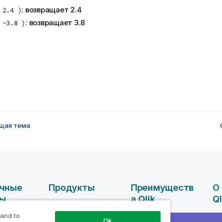
: возвращает 2.4
 2.4 )
: возвращает 3.8
 -3.8 )
щая тема
чные
Продукты
Преимуществ
О
сы
А Qlik
Ql
ИНТЕГРАЦИЯ И
КАЧЕСТВО
 and to
ные
Преимущества
Ко
Ok
ДАННЫХ