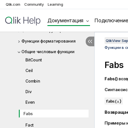
Qlik.com
Community
Learning
Функции поля
Функции файлов
Документация
Подключени
Финансовые функции
QlikView Se
Функции форматирования
Функции в 
Общие числовые функции
BitCount
Fabs
Ceil
Fabs()
возв
Combin
Синтаксис
Div
)
fabs(
x
Even
Возвраща
Fabs
Примеры и
Fact