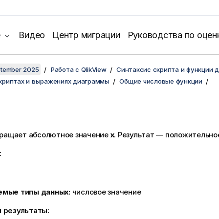
е
Видео
Центр миграции
Руководства по оцен
ptember 2025
Работа с QlikView
Синтаксис скрипта и функции 
скриптах и выражениях диаграммы
Общие числовые функции
ращает абсолютное значение
x
. Результат — положительно
:
емые типы данных:
числовое значение
 результаты: