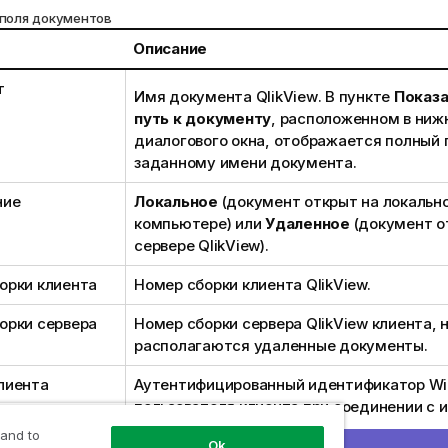
поля документов
Описание
т
Имя документа
QlikView
. В пункте
Показа
путь к документу
, расположенном в ниж
диалогового окна, отображается полный 
заданному имени документа.
ние
Локальное
(документ открыт на локальн
компьютере) или
Удаленное
(документ о
сервере QlikView).
орки клиента
Номер сборки клиента QlikView.
орки сервера
Номер сборки сервера QlikView клиента, 
располагаются удаленные документы.
лиента
Аутентифицированный идентификатор W
пользователя клиента при соединении с 
аутентификации в NT.
 and to
Ok