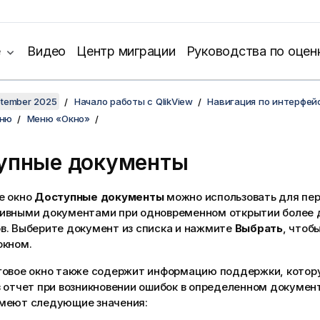
е
Видео
Центр миграции
Руководства по оцен
ptember 2025
Начало работы с QlikView
Навигация по интерфей
еню
Меню «Окно»
упные документы
е окно
Доступные документы
можно использовать для пе
ивными документами при одновременном открытии более 
в. Выберите документ из списка и нажмите
Выбрать
, чтоб
окном.
говое окно также содержит информацию поддержки, котор
 отчет при возникновении ошибок в определенном документ
меют следующие значения: