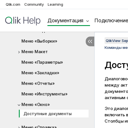
Команды меню
Qlik.com
Community
Learning
Меню «Файл»
Меню «Правка»
Документация
Подключени
Меню «Вид»
QlikView Se
Меню «Выборки»
Команды м
Меню Макет
Меню «Параметры»
Дост
Меню «Закладки»
Диалогово
Меню «Отчеты»
между акт
документо
Меню «Инструменты»
активным 
Меню «Окно»
Это диало
Доступные документы
включить в
Столбцы и
Меню «Справка»