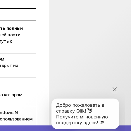
ть полный
ней части
путь к
ом
ткрыт на
на котором
indows NT
использованием