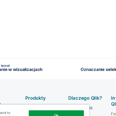
 temat
anie w wizualizacjach
Oznaczanie selek
Produkty
Dlaczego Qlik?
I
y
Ql
INTEGRACJA
Dlaczego Qlik
DANYCH I
 and to
mocy dla
Fi
Zaufanie i
Ok
JAKOŚĆ