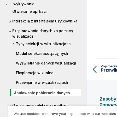
— wykrywanie
Otwieranie aplikacji
Interakcja z interfejsem użytkownika
Eksplorowanie danych za pomocą
wizualizacji
Typy selekcji w wizualizacjach
Model selekcji asocjacyjnych
Wyświetlanie danych wizualizacji
Poprzedni
Przewij
Eksploracja wizualna
Przewijanie w wizualizacjach
Anulowanie pobierania danych
Zasoby
Pomoc
Oznaczanie selekcji zakładkami
We use cookies to improve your experience with our websites
Filmy po
Eksploracja za pomocą selekcji