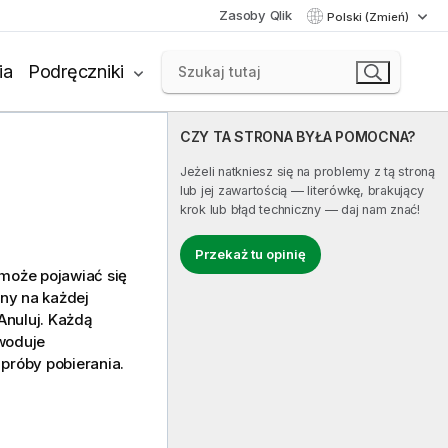
Zasoby Qlik
Polski (Zmień)
ia
Podręczniki
CZY TA STRONA BYŁA POMOCNA?
Jeżeli natkniesz się na problemy z tą stroną
lub jej zawartością — literówkę, brakujący
krok lub błąd techniczny — daj nam znać!
Przekaż tu opinię
 może pojawiać się
any na każdej
Anuluj. Każdą
woduje
próby pobierania.