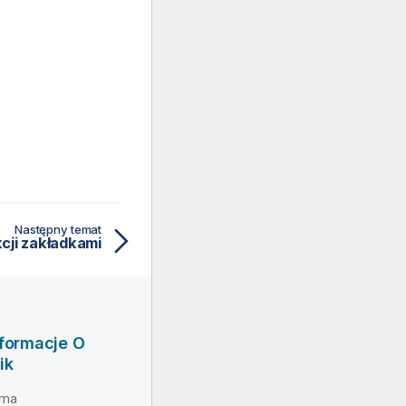
Następny temat
cji zakładkami
nformacje O
ik
rma