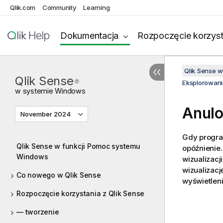
Qlik.com
Community
Learning
Dokumentacja
Rozpoczęcie korzyst
Qlik Sense 
Qlik Sense
®
Eksplorowani
w systemie
Windows
Anulo
November 2024
Gdy progra
Qlik Sense w funkcji Pomoc systemu
opóźnienie.
Windows
wizualizacj
wizualizac
Co nowego w Qlik Sense
wyświetleni
Rozpoczęcie korzystania z Qlik Sense
— tworzenie