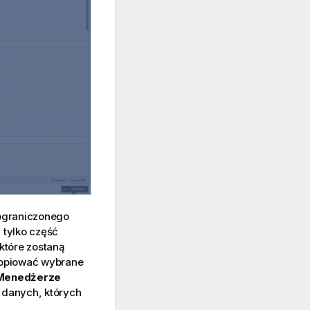
ograniczonego
 tylko część
 które zostaną
kopiować wybrane
Menedżerze
ć danych, których