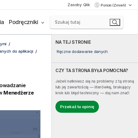
Zasoby Qlik
Polski (Zmień)
ia
Podręczniki
NA TEJ STRONIE
nymi
nych do aplikacji
Ręczne dodawanie danych
CZY TA STRONA BYŁA POMOCNA?
Jeżeli natkniesz się na problemy z tą stroną
rowadzanie
lub jej zawartością — literówkę, brakujący
 w
Menedżerze
krok lub błąd techniczny — daj nam znać!
Przekaż tu opinię