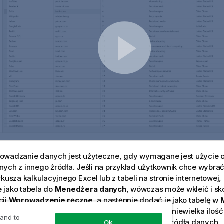
owadzanie danych jest użyteczne, gdy wymagane jest użycie 
ych z innego źródła. Jeśli na przykład użytkownik chce wybrać
rkusza kalkulacyjnego Excel lub z tabeli na stronie internetowej,
 jako tabela do
Menedżera danych
, wówczas może wkleić i s
cji
Wprowadzenie ręczne
, a następnie dodać je jako tabelę w
st to również rozwiązanie użyteczne, gdy istnieje niewielka iloś
 and to
nie jest szybsze niż importowanie ich z innego źródła danych.
Ok