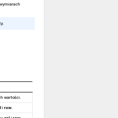
o wymiarach
y.
h wartości.
l
i
row
.
zy
col
i
row
.