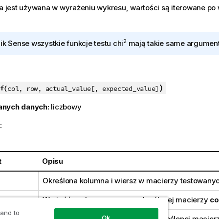
ja jest używana w wyrażeniu wykresu, wartości są iterowane p
2
lik Sense
wszystkie funkcje testu
chi
mają takie same argument
)
f(
col, row, actual_value[, expected_value]
anych danych:
liczbowy
:
t
Opisu
Określona kolumna i wiersz w macierzy testowanyc
lue
Wartość zaobserwowana w określonej macierzy
co
 and to
Ok
_value
Wartość oczekiwana rozkładu w określonej macier