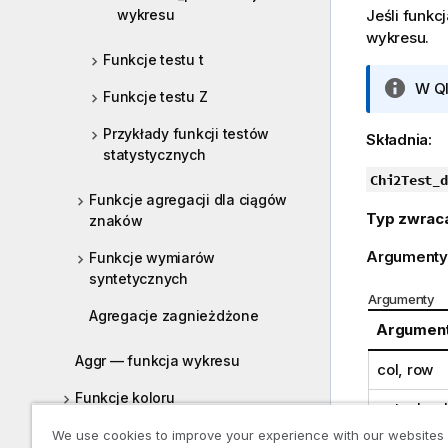
wykresu
Jeśli funkc
wykresu.
Funkcje testu t
I
W
Q
Funkcje testu Z
n
f
Przykłady funkcji testów
Składnia:
o
statystycznych
r
Chi2Test_d
m
Funkcje agregacji dla ciągów
Typ zwrac
a
znaków
c
Argumenty
Funkcje wymiarów
j
syntetycznych
a
Argumenty
Agregacje zagnieżdżone
Argumen
Aggr — funkcja wykresu
col, row
Funkcje koloru
actual_va
Funkcje warunkowe
We use cookies to improve your experience with our websites
expected