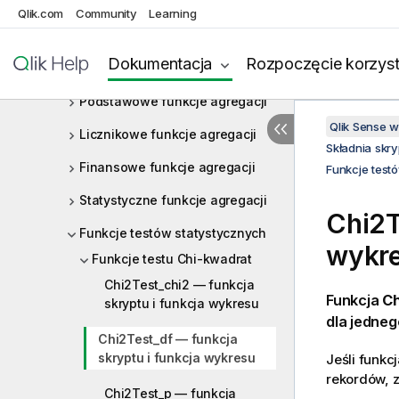
Qlik.com
Community
Learning
Operatory
Funkcje skryptów i wykresów
Dokumentacja
Rozpoczęcie korzyst
Funkcje agregacji
Podstawowe funkcje agregacji
Qlik Sense 
Licznikowe funkcje agregacji
Składnia skr
Finansowe funkcje agregacji
Funkcje test
Statystyczne funkcje agregacji
Chi2T
Funkcje testów statystycznych
wykr
Funkcje testu Chi-kwadrat
Chi2Test_chi2 — funkcja
Funkcja
Ch
skryptu i funkcja wykresu
dla jedne
Chi2Test_df — funkcja
skryptu i funkcja wykresu
Jeśli funkc
rekordów, z
Chi2Test_p — funkcja