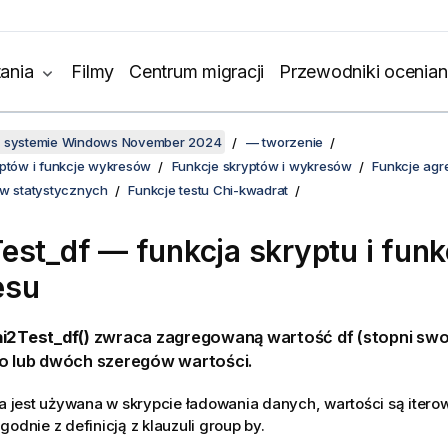
ania
Filmy
Centrum migracji
Przewodniki ocenian
w systemie Windows November 2024
— tworzenie
yptów i funkcje wykresów
Funkcje skryptów i wykresów
Funkcje agr
ów statystycznych
Funkcje testu Chi-kwadrat
est_df — funkcja skryptu i funk
esu
i2Test_df()
zwraca zagregowaną wartość df (stopni swo
go lub dwóch szeregów wartości.
ja jest używana w skrypcie ładowania danych, wartości są iterow
godnie z definicją z klauzuli group by.