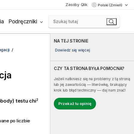
Zasoby Qlik
Polski (Zmień)
ia
Podręczniki
NA TEJ STRONIE
egacji
Dowiedz się więcej
CZY TA STRONA BYŁA POMOCNA?
cja
Jeżeli natkniesz się na problemy z tą stroną
lub jej zawartością — literówkę, brakujący
krok lub błąd techniczny — daj nam znać!
2
body) testu chi
Przekaż tu opinię
ane po liczbie