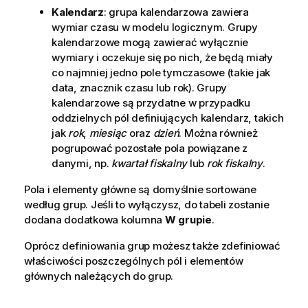
Kalendarz
: grupa kalendarzowa zawiera
wymiar czasu w modelu logicznym. Grupy
kalendarzowe mogą zawierać wyłącznie
wymiary i oczekuje się po nich, że będą miały
co najmniej jedno pole tymczasowe (takie jak
data, znacznik czasu lub rok). Grupy
kalendarzowe są przydatne w przypadku
oddzielnych pól definiujących kalendarz, takich
jak
rok
,
miesiąc
oraz
dzień
. Można również
pogrupować pozostałe pola powiązane z
danymi, np.
kwartał fiskalny
lub
rok fiskalny
.
Pola i elementy główne są domyślnie sortowane
według grup. Jeśli to wyłączysz, do tabeli zostanie
dodana dodatkowa kolumna
W grupie
.
Oprócz definiowania grup możesz także zdefiniować
właściwości poszczególnych pól i elementów
głównych należących do grup.