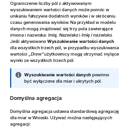
Ograniczenie liczby pól z aktywowanym
wyszukiwaniem wartości danych może pomóc w
unikaniu fałszywie dodatnich wyników i w skróceniu
czasu generowania wyników. Na przykład w modelu
danych mogą znajdować się trzy pola zawierające
imiona i nazwiska:
Imię
,
Nazwisko
i
Imię i nazwisko
.
Jeśli aktywowano
Wyszukiwanie wartości danych
dla wszystkich trzech pól, w przypadku wyszukiwania
wartości
„Drew”
użytkownicy mogą otrzymać mylące
wyniki ze wszystkich trzech pól.
I
Wyszukiwanie wartości danych
powinno
n
być wyłączone dla miar i ukrytych pól.
f
o
Domyślna agregacja
r
m
Domyślna agregacja ustawia standardową agregację
a
dla miar w
Wnioski
. Używać można następujących
c
agregacji:
j