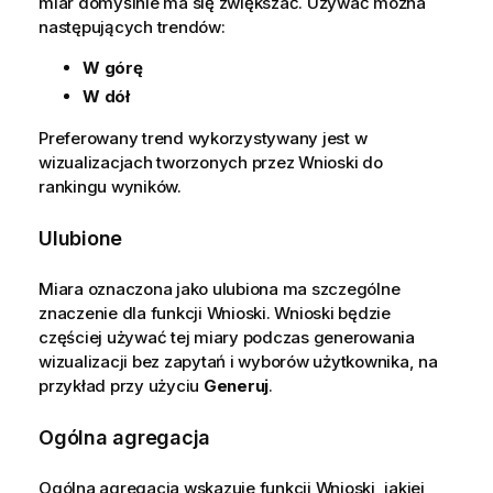
miar domyślnie ma się zwiększać. Używać można
następujących trendów:
W górę
W dół
Preferowany trend wykorzystywany jest w
wizualizacjach tworzonych przez
Wnioski
do
rankingu wyników.
Ulubione
Miara oznaczona jako ulubiona ma szczególne
znaczenie dla funkcji
Wnioski
.
Wnioski
będzie
częściej używać tej miary podczas generowania
wizualizacji bez zapytań i wyborów użytkownika, na
przykład przy użyciu
Generuj
.
Ogólna agregacja
Ogólna agregacja wskazuje funkcji
Wnioski
, jakiej