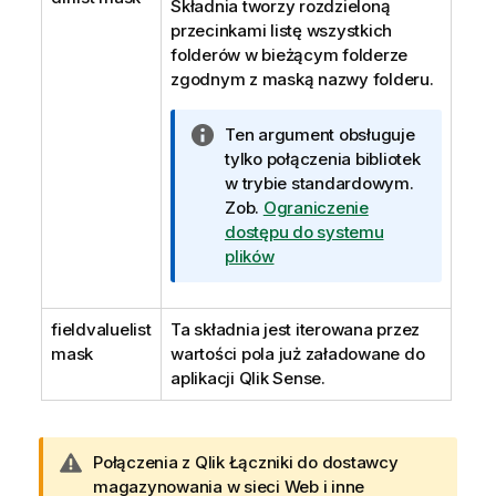
Składnia tworzy rozdzieloną
a
przecinkami listę wszystkich
folderów w bieżącym folderze
zgodnym z maską nazwy folderu.
I
Ten argument obsługuje
n
tylko połączenia bibliotek
f
w trybie standardowym.
o
Zob.
Ograniczenie
r
dostępu do systemu
m
plików
a
c
fieldvaluelist
Ta składnia jest iterowana przez
j
mask
wartości pola już załadowane do
a
aplikacji
Qlik Sense
.
O
Połączenia z
Qlik
Łączniki do dostawcy
s
magazynowania w sieci Web
i inne