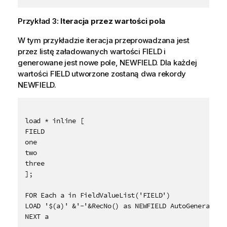
Przykład 3:
Iteracja przez wartości pola
W tym przykładzie iteracja przeprowadzana jest
przez listę załadowanych wartości
FIELD
i
generowane jest nowe pole,
NEWFIELD
. Dla każdej
wartości
FIELD
utworzone zostaną dwa rekordy
NEWFIELD
.
load * inline [

FIELD

one

two

three

];

FOR Each a in FieldValueList('FIELD')

LOAD '$(a)' &'-'&RecNo() as NEWFIELD AutoGenerate 2;