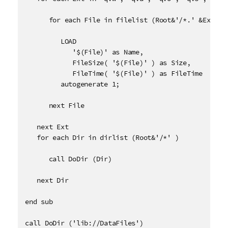
      for each File in filelist (Root&'/*.' &Ext)

         LOAD 

            '$(File)' as Name, 

            FileSize( '$(File)' ) as Size, 

            FileTime( '$(File)' ) as FileTime

         autogenerate 1;

      next File

   next Ext

   for each Dir in dirlist (Root&'/*' )

      call DoDir (Dir)

   next Dir

end sub

call DoDir ('lib://DataFiles')