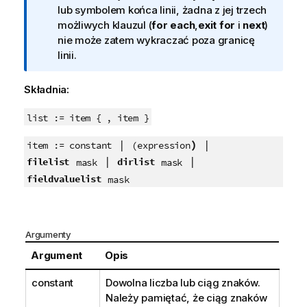
f
lub symbolem końca linii, żadna z jej trzech
o
możliwych klauzul (
for each
,
exit for
i
next
)
r
nie może zatem wykraczać poza granicę
m
linii.
a
c
Składnia:
j
a
list := item { , item }
|
)
|
item := constant
(
expression
|
|
filelist
dirlist
mask
mask
fieldvaluelist
mask
Argumenty
Argument
Opis
constant
Dowolna liczba lub ciąg znaków.
Należy pamiętać, że ciąg znaków