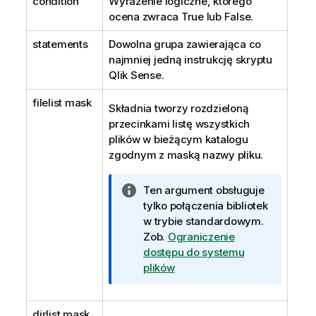
condition
Wyrażenie logiczne, którego
ocena zwraca
True
lub
False
.
statements
Dowolna grupa zawierająca co
najmniej jedną instrukcję skryptu
Qlik Sense
.
filelist mask
Składnia tworzy rozdzieloną
przecinkami listę wszystkich
plików w bieżącym katalogu
zgodnym z maską nazwy pliku.
I
Ten argument obsługuje
n
tylko połączenia bibliotek
f
w trybie standardowym.
o
Zob.
Ograniczenie
r
dostępu do systemu
m
plików
a
c
dirlist mask
j