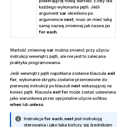
pobierającej nową wartość z listy dla
każdego wykonania pętli. Jeśli
argument
var
określono po
argumencie
next
, musi on mieć taką
samą nazwę zmiennej jak nazwa po
for each
.
Wartość zmiennej
var
można zmienić przy użyciu
instrukcji wewnątrz pętli, ale nie jest to zalecana
praktyka programowania.
Jeśli wewnątrz pętli napotkana zostanie klauzula
exit
for
, wykonanie skryptu zostanie przeniesione do
pierwszej instrukcji po klauzuli
next
wskazującej na
koniec pętli. Klauzula
exit for
może zostać ustawiona
jako warunkowa przez opcjonalne użycie sufiksu
when
lub
unless
.
I
Instrukcja
for each..next
jest instrukcją
n
sterowania i jako taka kończy się średnikiem