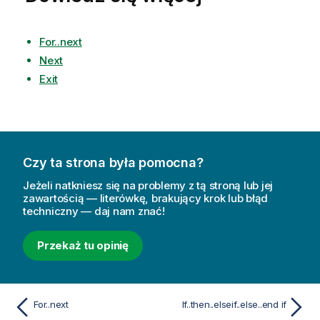
For..next
Next
Exit
Czy ta strona była pomocna?
Jeżeli natkniesz się na problemy z tą stroną lub jej
zawartością — literówkę, brakujący krok lub błąd
techniczny — daj nam znać!
Przekaż tu opinię
For..next
If..then..elseif..else..end if