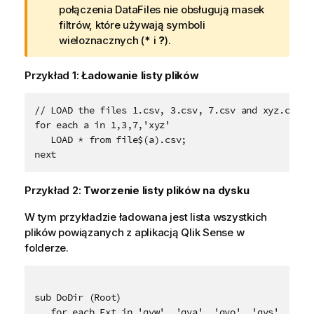
t
połączenia DataFiles nie obsługują masek
r
filtrów, które używają symboli
z
wieloznacznych (
*
i
?
).
e
ż
Przykład 1:
Ładowanie listy plików
e
n
// LOAD the files 1.csv, 3.csv, 7.csv and xyz.csv

i
for each a in 1,3,7,'xyz'

e
   LOAD * from file$(a).csv;

next
Przykład 2:
Tworzenie listy plików na dysku
W tym przykładzie ładowana jest lista wszystkich
plików powiązanych z aplikacją
Qlik Sense
w
folderze.
sub DoDir (Root)

   for each Ext in 'qvw', 'qva', 'qvo', 'qvs', 'qvc'