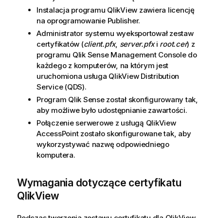
Instalacja programu
QlikView
zawiera licencję
na oprogramowanie
Publisher
.
Administrator systemu wyeksportował zestaw
certyfikatów (
client.pfx
,
server.pfx
i
root.cer
) z
programu
Qlik Sense
Management Console
do
każdego z komputerów, na którym jest
uruchomiona usługa
QlikView Distribution
Service (QDS)
.
Program
Qlik Sense
został skonfigurowany tak,
aby możliwe było udostępnianie zawartości.
Połączenie serwerowe z usługą
QlikView
AccessPoint
zostało skonfigurowane tak, aby
wykorzystywać nazwę odpowiedniego
komputera.
Wymagania dotyczące certyfikatu
QlikView
Podczas tworzenia zestawu certyfikatu dla
QlikView