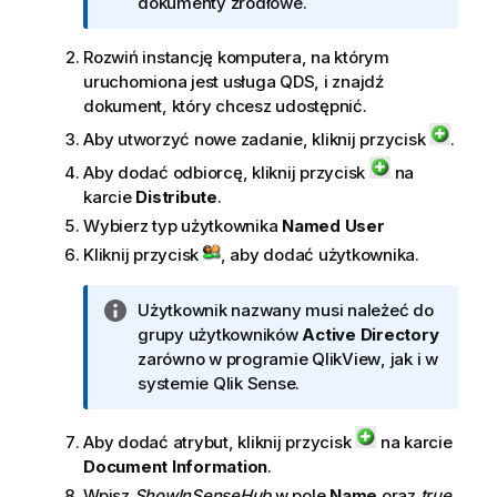
n
dokumenty źródłowe.
f
o
Rozwiń instancję komputera, na którym
r
uruchomiona jest usługa
QDS
, i znajdź
m
dokument, który chcesz udostępnić.
a
Aby utworzyć nowe zadanie, kliknij przycisk
.
c
Aby dodać odbiorcę, kliknij przycisk
na
j
karcie
Distribute
.
a
Wybierz typ użytkownika
Named User
Kliknij przycisk
, aby dodać użytkownika.
I
Użytkownik nazwany musi należeć do
n
grupy użytkowników
Active Directory
f
zarówno w programie
QlikView
, jak i w
o
systemie
Qlik Sense
.
r
m
Aby dodać atrybut, kliknij przycisk
na karcie
a
Document Information
.
c
Wpisz
ShowInSenseHub
w pole
Name
oraz
true