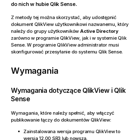
do nich w hubie
Qlik Sense
.
Z metody tej można skorzystać, aby udostępnić
dokument
QlikView
użytkownikowi nazwanemu, który
należy do grupy użytkowników
Active Directory
zarówno w programie
QlikView
, jak i w systemie
Qlik
Sense
. W programie
QlikView
administrator musi
skonfigurować przesyłanie do systemu
Qlik Sense
.
Wymagania
Wymagania dotyczące
QlikView
i
Qlik
Sense
Wymagania, które należy spełnić, aby włączyć
publikowanie łączy do dokumentów
QlikView
:
Zainstalowana wersja programu
QlikView
to
wersja 12.00 SR3 lub nowszą.