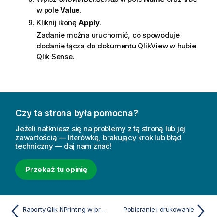
j
w pole
Value
.
a
Kliknij ikonę
Apply
.
Zadanie można uruchomić, co spowoduje
dodanie łącza do dokumentu
QlikView
w hubie
Qlik Sense
.
Czy ta strona była pomocna?
Jeżeli natkniesz się na problemy z tą stroną lub jej
zawartością — literówkę, brakujący krok lub błąd
techniczny — daj nam znać!
Przekaż tu opinię
Raporty Qlik NPrinting w programie Qlik Sense
Pobieranie i drukowanie