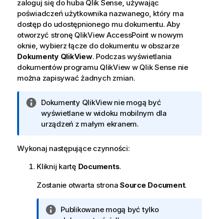
zaloguj się do huba
Qlik Sense
, używając
poświadczeń użytkownika nazwanego, który ma
dostęp do udostępnionego mu dokumentu. Aby
otworzyć stronę
QlikView
AccessPoint
w nowym
oknie, wybierz łącze do dokumentu w obszarze
Dokumenty QlikView
. Podczas wyświetlania
dokumentów programu
QlikView
w
Qlik Sense
nie
można zapisywać żadnych zmian.
I
Dokumenty
QlikView
nie mogą być
n
wyświetlane w widoku mobilnym dla
f
urządzeń z małym ekranem.
o
r
Wykonaj następujące czynności:
m
Kliknij kartę
Documents
.
a
c
Zostanie otwarta strona
Source Document
.
j
a
I
Publikowane mogą być tylko