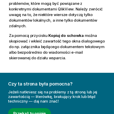
problemów, które mogą być powiązane z
konkretnymi dokumentami
QlikView
. Należy zwrócić
uwagę na to, że niektóre wiersze dotyczą tylko
dokumentów lokalnych, a inne tylko dokumentów
zdalnych.
Za pomocą przycisku
Kopiuj do schowka
można
skopiować i wkleić zawartość tego okna dialogowego
do np. załącznika będącego dokumentem tekstowym
albo bezpośrednio do wiadomości e-mail
skierowanej do działu wsparcia.
Czy ta strona była pomocna?
Jeżeli natkniesz się na problemy z tą stroną lub jej
zawartością — literówkę, brakujący krok lub błąd
techniczny — daj nam znać!
Przekaż tu opinię