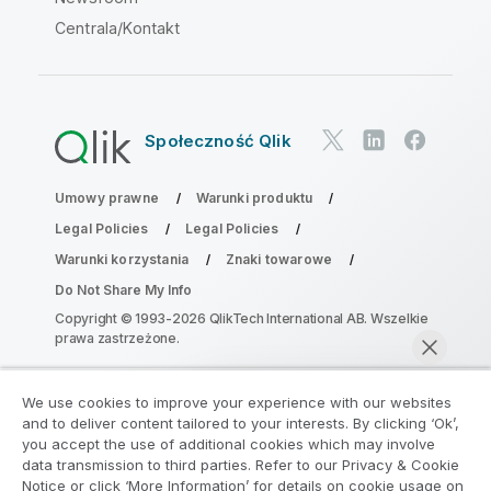
Centrala/Kontakt
Społeczność Qlik
Umowy prawne
Warunki produktu
Legal Policies
Legal Policies
Warunki korzystania
Znaki towarowe
Do Not Share My Info
Copyright © 1993-2026 QlikTech International AB. Wszelkie
prawa zastrzeżone.
We use cookies to improve your experience with our websites
Dołącz do Programu Modernizacji
and to deliver content tailored to your interests. By clicking ‘Ok’,
Analityki
you accept the use of additional cookies which may involve
data transmission to third parties. Refer to our Privacy & Cookie
Notice or click ‘More Information’ for details on cookie usage on